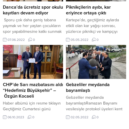
karatecilerimizi de
Caddesi Belsa Plaza A Blok No:9
kutladı.ALTINLAR BİR BİR
Kat:7 Toplantı Odası
Darıca’da ücretsiz spor okulu
Piknikçilerin ayıbı, kar
GELDİ!Karate...
İzmit/KOCAELİ
kayıtları devam ediyor
eriyince ortaya çıktı
gerçekleştirilecek.Ayrıntılı bilgi
Sporu çok daha geniş tabana
Kartepe’de, geçtiğimiz aylarda
için...
yaymak ve her yaştan çocukların
etkili olan kar yağışı sonrası,
spor yapabilmesine katkı sunmak
yüzlerce piknikçi ve kampçıyı
için sporun her branşına yatırım
ağırlayan Kuzuyayla Tabiat
07.06.2022
0
05.05.2022
0
yapan Darıca Belediyesi, çocuk
Park’ında, havaların ısınması ile
ve gençlerin yaz tatilini sağlıklı ve
birlikte dev kar kütleleri eridi.
verimli değerlendirmeleri için
Ancak karların erimesi ile birlikte,
ücretsiz spor okulları açıyor. 11
bazı sorumsuz piknikçi ve
BRANŞTA EĞİTİM VERİLECEK
kampçıların ayıbı olan çöp tepeleri
Darıca Belediyesi Spor Okulları’na
de ortaya çıktı. Kocaeli
katılacak çocuklar gün boyu
Büyükşehir ve Kartepe
farklı...
Belediyesi, ortaya çıkan çirkin
CHP’de Sarı mazbatasını aldı
Gebzeliler meydanda
çöp...
“Hedefimiz Büyükşehir” –
bayramlaştı
Özgün Kocaeli
Gebzeliler meydanda
Haber albümü için resme tıklayın
bayramlaştıRamazan Bayramı
Geçtiğimiz Cumartesi günü
vesilesiyle protokol üyeleri kent
gerçekleştirilen Cumhuriyet Halk
meydanında vatandaşlarla
06.10.2023
0
02.05.2022
0
Partisi Kongresi’nde Kocaeli İl
bayramlaştı.
Başkanı olarak tekrar seçilen