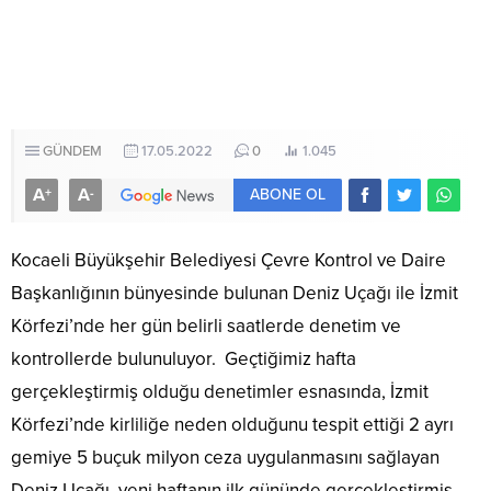
GÜNDEM
17.05.2022
0
1.045
A
A
+
-
ABONE OL
Kocaeli Büyükşehir Belediyesi Çevre Kontrol ve Daire
Başkanlığının bünyesinde bulunan Deniz Uçağı ile İzmit
Körfezi’nde her gün belirli saatlerde denetim ve
kontrollerde bulunuluyor. Geçtiğimiz hafta
gerçekleştirmiş olduğu denetimler esnasında, İzmit
Körfezi’nde kirliliğe neden olduğunu tespit ettiği 2 ayrı
gemiye 5 buçuk milyon ceza uygulanmasını sağlayan
Deniz Uçağı, yeni haftanın ilk gününde gerçekleştirmiş