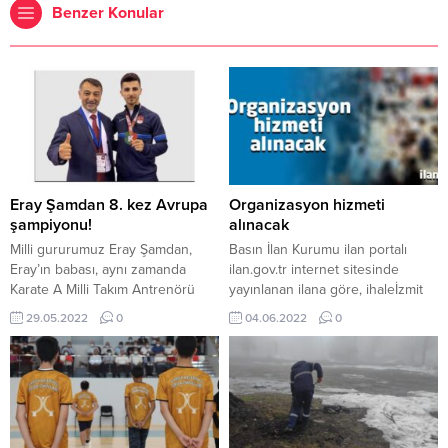
Benzer Konular
Eray Şamdan 8. kez Avrupa
Organizasyon hizmeti
şampiyonu!
alınacak
Milli gururumuz Eray Şamdan,
Basın İlan Kurumu ilan portalı
Eray’ın babası, aynı zamanda
ilan.gov.tr internet sitesinde
Karate A Milli Takım Antrenörü
yayınlanan ilana göre, ihaleİzmit
Adnan Şamdan ile A Milli Takım
Belediyesi Kültür Ve Sosyal İşler
29.05.2022
0
04.06.2022
0
Antrenörü Haldun Alagaş,
Müdürlüğü 2022 Yılı İçerisinde
Kocaeli’ye bir altın madalya daha
Yapılacak Organizasyon Hizmet
kazandırdıkları için gururlu
Alım İşi hizmet alımı 08.06.2022
olduklarını ifade ederken, günü 6
saat:10.00’da İzmit Belediyesi Fen
altın, 1 gümüş madalya ile
İşleri Müdürlüğü- Ömerağa
kapatarak tarih yazan milli
Mahallesi Abdurahman Yüksel