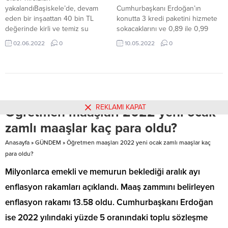
de...
yakalandıBaşiskele’de, devam
Cumhurbaşkanı Erdoğan’ın
eden bir inşaattan 40 bin TL
konutta 3 kredi paketini hizmete
değerinde kirli ve temiz su
sokacaklarını ve 0,89 ile 0,99
giderlerinde kullanılacak plastik
faizle finansman sağlayacaklarını
02.06.2022
0
10.05.2022
0
boruları çalan 2 kişi, polis
söylemesinin ardından yazılı bir
tarafından yakalanarak gözaltına
açıklama yapan Kocaeli
alındı.
Müteahhitler Birliği Başkanı
Oğuzhan Keleş “Açıklanan
paketlerin ardından bir gecede
fiyat artışları yaparak
REKLAMI KAPAT
Öğretmen maaşları 2022 yeni ocak
sektörümüzün itibarına ve
güvenine zarar verilmesine hep
zamlı maaşlar kaç para oldu?
birlikte karşı duralım, fırsat
vermeyelim! Konut maliyetlerinde
Anasayfa
»
GÜNDEM
»
Öğretmen maaşları 2022 yeni ocak zamlı maaşlar kaç
özellikle...
para oldu?
Milyonlarca emekli ve memurun beklediği aralık ayı
enflasyon rakamları açıklandı. Maaş zammını belirleyen
enflasyon rakamı 13.58 oldu. Cumhurbaşkanı Erdoğan
ise 2022 yılındaki yüzde 5 oranındaki toplu sözleşme