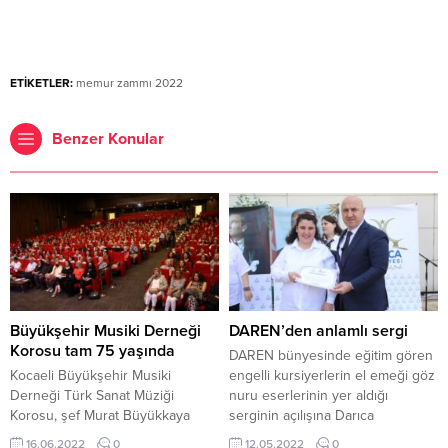
ETİKETLER:
memur zammı 2022
Benzer Konular
Büyükşehir Musiki Derneği
DAREN’den anlamlı sergi
Korosu tam 75 yaşında
DAREN bünyesinde eğitim gören
Kocaeli Büyükşehir Musiki
engelli kursiyerlerin el emeği göz
Derneği Türk Sanat Müziği
nuru eserlerinin yer aldığı
Korosu, şef Murat Büyükkaya
serginin açılışına Darıca
yönetiminde bir konser verdi.
Kaymakamı Yüksel Kara ve Darıca
16.06.2022
0
12.05.2022
0