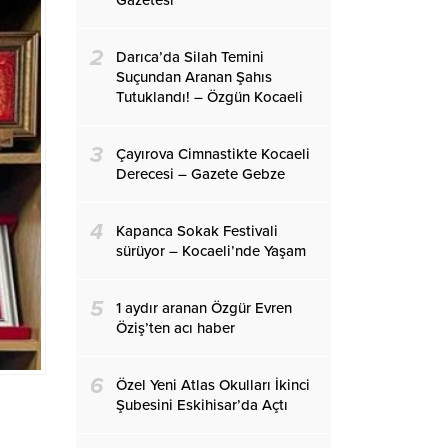
Gazetesi
2
Darıca’da Silah Temini
Suçundan Aranan Şahıs
Tutuklandı! – Özgün Kocaeli
3
Çayırova Cimnastikte Kocaeli
Derecesi – Gazete Gebze
4
Kapanca Sokak Festivali
sürüyor – Kocaeli’nde Yaşam
5
1 aydır aranan Özgür Evren
Öziş’ten acı haber
6
Özel Yeni Atlas Okulları İkinci
Şubesini Eskihisar’da Açtı