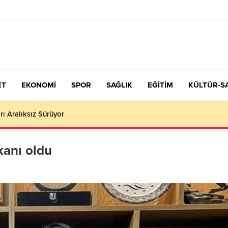
ET
EKONOMİ
SPOR
SAĞLIK
EĞİTİM
KÜLTÜR-S
çiş Tercih ve Yerleştirme Kılavuzu yayımlandı – Nefes Gazetesi – K
kanı oldu