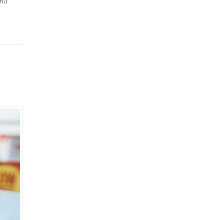
ünü
larda
 öğrenim
n çok
 da
tim de
 demiş.
l