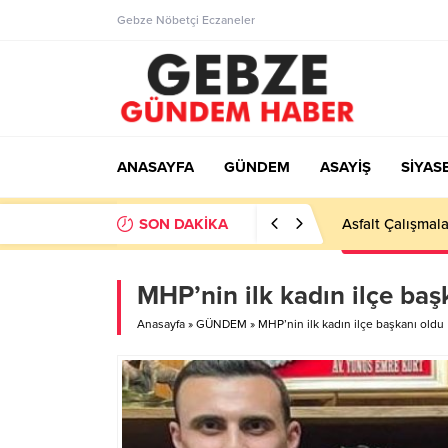
Gebze Nöbetçi Eczaneler
ANASAYFA
GÜNDEM
ASAYİŞ
SİYAS
SON DAKİKA
Ortaöğretime Ge
MHP’nin ilk kadın ilçe baş
Anasayfa
»
GÜNDEM
»
MHP’nin ilk kadın ilçe başkanı oldu