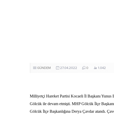
GÜNDEM
27.04.2022
0
1.042
Milliyetçi Hareket Partisi Kocaeli İl Başkanı Yunus 
Gölcük ile devam etmişti. MHP Gölcük İlçe Başkanı B
Gölcük İlçe Başkanlığına Derya Çavdar atandı. Çav