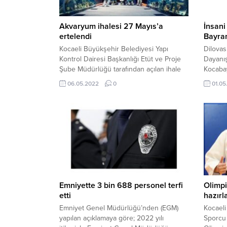
Akvaryum ihalesi 27 Mayıs’a
İnsan
ertelendi
Bayra
Kocaeli Büyükşehir Belediyesi Yapı
Dilovas
Kontrol Dairesi Başkanlığı Etüt ve Proje
Dayanı
Şube Müdürlüğü tarafından açılan ihale
Kocaba
27 Mayıs Cuma günü saat 15.00’de
mesaj y
06.05.2022
0
01.05
yapılacak. İhaleyi kazanacak firmaya 10
görüşle
gün içinde yer teslimi yapılacak ve proje
bir man
sözleşmenin imzalanmasından itibaren
Ramaza
en geç 450 gün içinde tamamlanacak.
bayram
Proje maliyetinin 109 milyon lira civarında
mutlulu
olması bekleniyor. 68...
saygı, 
hoşgörü
arasında
Emniyette 3 bin 688 personel terfi
Olimp
etti
hazırl
Emniyet Genel Müdürlüğü’nden (EGM)
Kocaeli
yapılan açıklamaya göre; 2022 yılı
Sporcu 