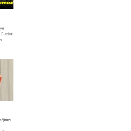
aya
Güçleri
en
ır
kanı
 “Gezi
 kez
ve...
eğitimi