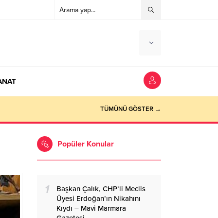
ANAT
ocaeli Haber
TÜMÜNÜ GÖSTER →
Popüler Konular
1
Başkan Çalık, CHP’li Meclis
Üyesi Erdoğan’ın Nikahını
Kıydı – Mavi Marmara