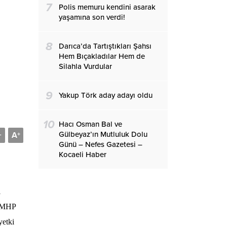
7
Polis memuru kendini asarak
yaşamına son verdi!
8
Darıca’da Tartıştıkları Şahsı
Hem Bıçakladılar Hem de
Silahla Vurdular
9
Yakup Törk aday adayı oldu
10
Hacı Osman Bal ve
Gülbeyaz’ın Mutluluk Dolu
A
-
+
Günü – Nefes Gazetesi –
Kocaeli Haber
i
. MHP
yetki