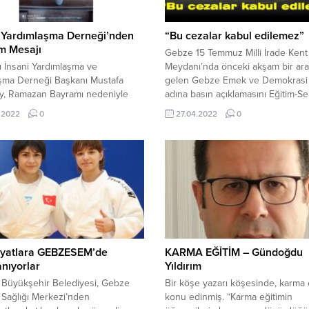
i Yardımlaşma Derneği’nden
“Bu cezalar kabul edilemez”
m Mesajı
Gebze 15 Temmuz Milli İrade Kent
ı İnsani Yardımlaşma ve
Meydanı’nda önceki akşam bir ar
şma Derneği Başkanı Mustafa
gelen Gebze Emek ve Demokrasi 
y, Ramazan Bayramı nedeniyle
adına basın açıklamasını Eğitim-S
ayınladı. Kocabay mesajında şu
Gebze Şube Başkanı Eylem Bahad
.2022
0
27.04.2022
0
re yer verdi: Hep birlikte Büyük
yaptı. Eğitim-Sen Gebze Şube Baş
evi huzurla idrak ettiğimiz
Eylem Bahadır yaptığı açıklamada,
n ayının ardından, mübarek
Direnişi, anayasal bir zeminde
 günlerine de ulaşmanın
gerçekleştiği yargı kararlarıyla iki
ğunu yaşıyoruz. Bayramlar sevgi,
tescil edilmesine rağmen, hukuka 
yardımlaşma, dayanışma ve
 bağlarının güçlendiği; insanlar
ki birlik...
iyatlara GEBZESEM’de
KARMA EĞİTİM – Gündoğdu
anıyorlar
Yıldırım
 Büyükşehir Belediyesi, Gebze
Bir köşe yazarı köşesinde, karma 
Sağlığı Merkezi’nden
konu edinmiş. “Karma eğitimin