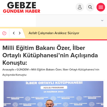
Ortaöğretime Geçiş Tercih ve Yerleştirme Kılavuzu
yayımlandı – Nefes Gazetesi – Kocaeli Haber
Milli Eğitim Bakanı Özer, İlber
Ortaylı Kütüphanesi’nin Açılışında
Konuştu:
Anasayfa
»
GÜNDEM
»
Milli Eğitim Bakanı Özer, İlber Ortaylı Kütüphanesi’nin
Açılışında Konuştu: