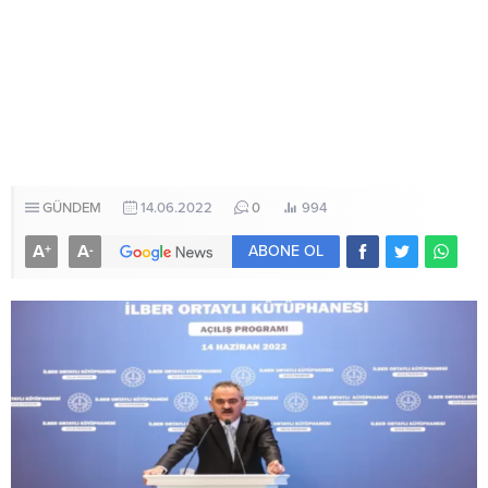
GÜNDEM
14.06.2022
0
994
A
A
+
-
ABONE OL