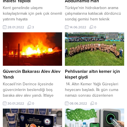
İhalesi Yapıldı
Abdülhamid Han
Kent genelinde ulaşımı
Türkiye'nin hidrokarbon arama
kolaylaştırmak için pek çok önemli
çalışmalarına katılacak dördüncü
yatırımı hayata
sondaj gemisi hem teknik
geçiren Kocaeli Büyükşehir
donanımı hem de fiziki
28.01.2022
3
14.06.2022
0
Belediyesi, vatandaşın hayatına
özellikleriyle Mavi Vatandaki
değer katacak ulaşım yatırımlarını
filonun en güçlüsü olarak görev
da sürdürüyor. Çayırova TEM
yapacak.
bağlantı yolu üzerinde yer alan
Turgut Özal Köprüsü’ne ilave
olarak yapılacak köprü için
ihale gerçekleştirildi. Bölgede
yaşayan vatandaşların ve esnafın
Güvercin Bakarası Alev Alev
Pehlivanlar altın kemer için
taleplerini geri çevirmeyen
Yandı
kispet giydi
Kocaeli Büyükşehir Belediyesi
Kocaeli’nin Derince ilçesinde
14. Altın Kemer Yağlı Güreşleri
Başkanı Doç. Dr. Tahir Büyükakın
güvercinlerin beslendiği boş
heyecanı başladı. İlk gün cuma
tarafından...
baraka alev alev yandı. İtfaiye
namazı sonrası düzenlenen
ekipleri tarafından yangın
kortejle başpehlivanlar
30.01.2022
0
08.06.2022
0
söndürülürken, güvercinlerin bir
Cumhuriyet Bulvarında yürüyerek
süre önce başka bir yere
hem organizasyonun startını
taşındığı öğrenildi. Derince
vermiş hem de Kocaeli halkını
Sırrıpaşa Mahallesi Acar Sokak
güreşleri izlemeye davet etmişti.