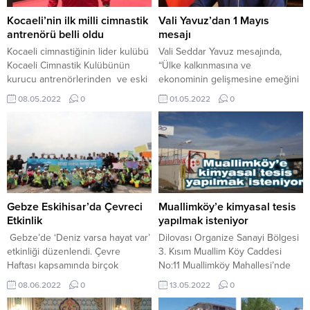
Kocaeli’nin ilk milli cimnastik
Vali Yavuz’dan 1 Mayıs
antrenörü belli oldu
mesajı
Kocaeli cimnastiğinin lider kulübü
Vali Seddar Yavuz mesajında,
Kocaeli Cimnastik Kulübünün
“Ülke kalkınmasına ve
kurucu antrenörlerinden ve eski
ekonominin gelişmesine emeğini
milli cimnastikçi olan Akın Poyraz
alın teriyle birleştirerek katkı
08.05.2022
0
01.05.2022
0
Romanya’da düzenlenen
sağlayan, gayret sarf eden
Uluslararası Aerobik Cimnastik
emekçi kardeşlerimizin 1 Mayıs
Turnuvası’na (Bucharest Cup) milli
Emek ve Dayanışma Günü’nü
takım antrenörü olarak davet
yürekten kutluyorum. Hayatımızın
edilerek Kocaeli’nin ilk milli
her anında ve adımında katkısı
cimnastik antrenörü olarak
bulunan ve toplum hayatımızda
Kocaeli spor tarihine adını altın
önemli bir yere sahip olan,
harflerle yazdırdı. Konu ile alakalı
bedeni ve beyin gücünü
Gebze Eskihisar’da Çevreci
Muallimköy’e kimyasal tesis
açıklama yapan ilimizin başarılı...
kullanarak, özenli ve sorumluluk...
Etkinlik
yapılmak isteniyor
Gebze’de ‘Deniz varsa hayat var’
Dilovası Organize Sanayi Bölgesi
etkinliği düzenlendi. Çevre
3. Kısım Muallim Köy Caddesi
Haftası kapsamında birçok
No:11 Muallimköy Mahallesi’nde
etkinliğe imza atan Gebze
bulunan Alışan Den Hartogh
08.06.2022
0
13.05.2022
0
Belediyesi tarafından 8 Haziran
Kimyasal Temizleme ve Ticaret
Marmara Denizi Günü dolayısıyla
A.Ş. yeni bir Kimyasal Elleçleme