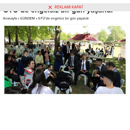
takılar engelli bireyleri çok mutlu
REKLAMI KAPAT
GTÜ’de engelsiz bir gün yaşandı
etti. ÇEŞİTLİ
HEDİYELİKLERKocaeli Büyükşehir
Anasayfa
»
GÜNDEM
»
GTÜ’de engelsiz bir gün yaşandı
Belediyesi Barınma ve Konaklama
Merkezinde misafir edilen...