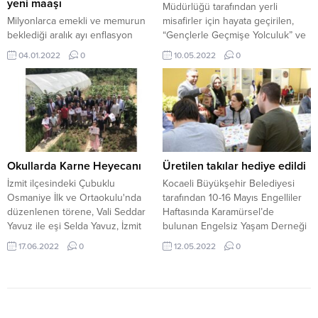
katılanlar Atatürk büstünün
yeni maaşı
Müdürlüğü tarafından yerli
önünde...
Milyonlarca emekli ve memurun
misafirler için hayata geçirilen,
beklediği aralık ayı enflasyon
“Gençlerle Geçmişe Yolculuk” ve
rakamları açıklandı. Maaş zammını
yabancı konuklar için hazırlanan
04.01.2022
0
10.05.2022
0
belirleyen enflasyon rakamı 13.58
“Kültür Turu” ilimizin tanıtımı
oldu. Cumhurbaşkanı Erdoğan ise
açısından ilgi görmeye devam
2022 yılındaki yüzde 5 oranındaki
ediyor. Başta Kocaeli’nin tarihini
toplu sözleşme zammını yüzde
gençlere aşılamayı hedefleyen
7.5'e çıkardıklarını söyledi ve zam
proje, yurt dışından gelen
miktarı 30.5 oldu. Peki kaymakam
konuklar tarafından da tercih
maaşları 2022 yılında kaç oldu?
ediliyor. HAYRAN KALDILARSon
Kaymakam zamlı ocak maaşı
olarak İzmit Atatürk Ortaokulu
Okullarda Karne Heyecanı
Üretilen takılar hediye edildi
19.333...
öncülüğünde...
İzmit ilçesindeki Çubuklu
Kocaeli Büyükşehir Belediyesi
Osmaniye İlk ve Ortaokulu'nda
tarafından 10-16 Mayıs Engelliler
düzenlenen törene, Vali Seddar
Haftasında Karamürsel’de
Yavuz ile eşi Selda Yavuz, İzmit
bulunan Engelsiz Yaşam Derneği
Kaymakamı Yusuf Ziya Çelikkaya
aracılığıyla 44 engelli bireye
17.06.2022
0
12.05.2022
0
ve İl Milli Eğitim Müdürü Ömer
hediyeler dağıtıldı. Büyükşehir
Akmanşen katıldı.
Belediyesi Barınma Konaklama ve
Sosyal Yaşam Merkezlerinde
açılan takı tasarımı kursunda
eğitim alan vatandaşların ürettiği