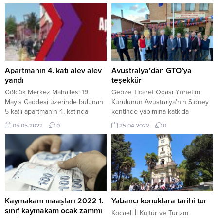
Apartmanın 4. katı alev alev
Avustralya’dan GTO’ya
yandı
teşekkür
Gölcük Merkez Mahallesi 19
Gebze Ticaret Odası Yönetim
Mayıs Caddesi üzerinde bulunan
Kurulunun Avustralya’nın Sidney
5 katlı apartmanın 4. katında
kentinde yapımına katkıda
yangın çıktı. Edinilen bilgiye göre,
bulundukları ve 2020’de açılışı
05.05.2022
0
25.04.2022
0
S.A.’ya ait 4. katta bilinmeyen bir
gerçekleşen Atatürk büstünün
sebeple yangın çıktı. Yangın
önünde, 23 Nisan Ulusal
sırasında evde bulunan anne ve
Egemenlik ve Çocuk Bayramı
oğlu, panikle dışarıya çıkarak
kutlaması gerçekleşti.
yardım istedi. 112 Acil Çağrı
Gerçekleşen kutlamaya çok
Merkezi’ne ihbarda
sayıda kişi katılırken Gebze
bulunulmasıyla olay yerine itfaiye,
Ticaret Odası’na da böyle anlamlı
polis ve...
bir destekte bulunması dolayısıyla
Kaymakam maaşları 2022 1.
Yabancı konuklara tarihi tur
teşekkür edildi. Kutlamaya
sınıf kaymakam ocak zammı
Kocaeli İl Kültür ve Turizm