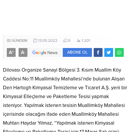
GÜNDEM
13.05.2022
0
1.201
A
A
+
-
ABONE OL
Dilovası Organize Sanayi Bölgesi 3. Kısım Muallim Köy
Caddesi No:11 Muallimköy Mahallesi’nde bulunan Alışan
Den Hartogh Kimyasal Temizleme ve Ticaret A.Ş. yeni bir
Kimyasal Elleçleme ve Paketleme Tesisi yapmak
isteniyor. Yapılmak istenen tesisin Muallimköy Mahallesi
içerisinde olacağını ifade eden Muallimköy Mahallesi
Muhtarı Haydar Yılmaz, “Yapılmak istenen Kimyasal
Elleçleme ve Paketleme Tesisi için 17 Mayıs Salı günü