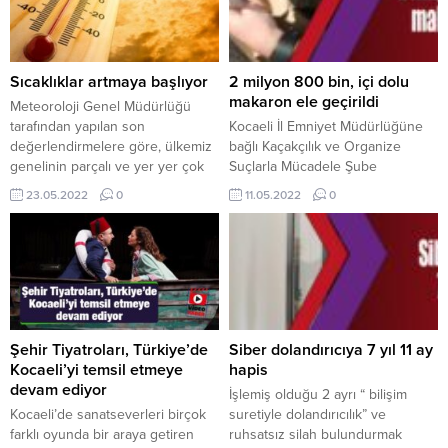
Sıcaklıklar artmaya başlıyor
2 milyon 800 bin, içi dolu
makaron ele geçirildi
Meteoroloji Genel Müdürlüğü
tarafından yapılan son
Kocaeli İl Emniyet Müdürlüğüne
değerlendirmelere göre, ülkemiz
bağlı Kaçakçılık ve Organize
genelinin parçalı ve yer yer çok
Suçlarla Mücadele Şube
bulutlu, Kocaeli ve Sakarya’nın iç
Ekiplerinin, almış olduğu duyum
23.05.2022
0
11.05.2022
0
kesimlerinde gök gürültülü
ve yapmış oldukları istihbari
sağanak yağışın yerel olarak
çalışmalar sonucu, Dilovası’nda
kuvvetli olması bekleniyor.
durdurdukları 2 ayrı araçtan 2
Bugünden itibaren Kocaeli’de
milyon 800 bin içi dolu makaron
hava açık olacak. Sıcaklıklar
ele geçirdi. Olayla ilgili gözaltına
bugün 27, Çarşamba günü 29,
alınan 2 şüphelinin, sorguları
Perşembe günü 33 ve Cuma
sonrasında Gebze Adliyesine
günü 35 dereceyi...
sevk edileceği öğrenildi. Haber:
Şehir Tiyatroları, Türkiye’de
Siber dolandırıcıya 7 yıl 11 ay
Barış Ayar
Kocaeli’yi temsil etmeye
hapis
devam ediyor
İşlemiş olduğu 2 ayrı “ bilişim
Kocaeli’de sanatseverleri birçok
suretiyle dolandırıcılık” ve
farklı oyunda bir araya getiren
ruhsatsız silah bulundurmak