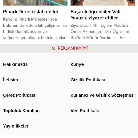
gösterirken Çayırova Belediyesi
İnönü, Ecevit, Erbakan, Türkeş,
basketbol maçlarında ender...
Yılmaz gibi...
Pınarlı Deresi ıslah edildi
Başarılı öğrenciler Vali
Yavuz’u ziyaret ettiler
Kandıra Pınarlı Mahallesi’nde
bulunan derede ıslah çalışması ile
Ziyarette; İl Milli Eğitim Müdürü
birlikte kanalizasyon ve
Ömer Akmanşen, Din Öğretimi
yağmursuyu altyapı hattı imalatları
Bölümü Müdür Yardımcısı Fazlı
gerçekleştirildi. 2021-2022 yılı
Zorlu, Kartepe İmam Hatip Lisesi
28.04.2022
0
28.04.2022
0
REKLAMI KAPAT
yatırım programı kapsamında
Müdürü Süleyman Gezer, İzmit
Kandıra ilçesi Pınarlı mahallesinde
İmam Hatip Lisesi Müdürü
dere ıslah çalışmaları kapsamında
Mustafa Yağız, Müdür Baş
Hakkımızda
Künye
örme taş duvar imalatı ile 286
Yardımcısı Kazım Arıcı, Müdür
metre uzunluğunda ıslah
Yardımcısı Yunus Emre Aslan, Din
İletişim
Gizlilik Politikası
çalışması yapıldı. Çalışmalar
Kültürü Öğretmenleri Mahmut
kapsamında 263 metre yağmur
Yeşildağ, Mustafa Gündoğdu,
suyu hattı imalatı ile birlikte...
İzmit İmam Hatip Lisesi Okul...
Çerez Politikası
Kullanıcı ve Gizlilik Sözleşmesi
Topluluk Kuralları
Veri Politikası
Yayın İlkeleri