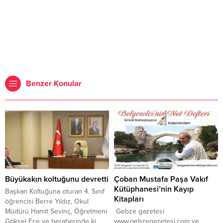
Benzer Konular
Büyükakın koltuğunu devretti
Çoban Mustafa Paşa Vakıf
Kütüphanesi’nin Kayıp
Başkan Koltuğuna oturan 4. Sınıf
Kitapları
öğrencisi Berre Yıldız, Okul
Müdürü Hamit Sevinç, Öğretmeni
Gebze gazetesi
Göksel Ece ve beraberinde ki
www.gebzegazetesi.com ve