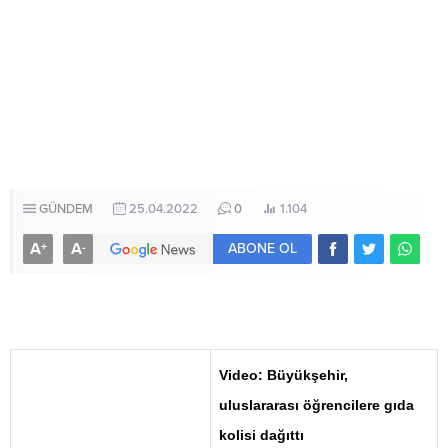
GÜNDEM
25.04.2022
0
1.104
A
A
+
-
ABONE OL
Video: Büyükşehir,
uluslararası öğrencilere gıda
kolisi dağıttı