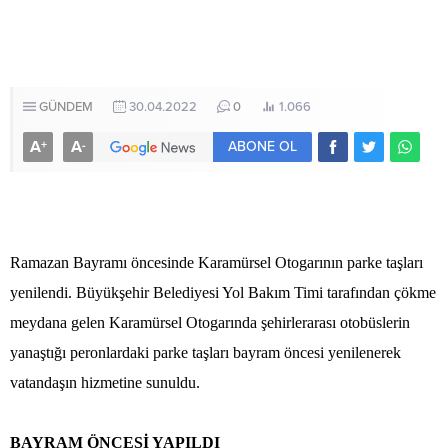
GÜNDEM
30.04.2022
0
1.066
A
A
+
-
ABONE OL
Ramazan Bayramı öncesinde Karamürsel Otogarının parke taşları
yenilendi. Büyükşehir Belediyesi Yol Bakım Timi tarafından çökme
meydana gelen Karamürsel Otogarında şehirlerarası otobüslerin
yanaştığı peronlardaki parke taşları bayram öncesi yenilenerek
vatandaşın hizmetine sunuldu.
BAYRAM ÖNCESİ YAPILDI