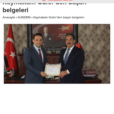
Kaymakam Güler’den başarı
Belediyesi Çevre Kontrol Daire
için fosseptik kuyuları inşa
Başkanlığına ait Deniz...
edilecek.YENİ HAT...
belgeleri
Anasayfa
»
GÜNDEM
»
Kaymakam Güler’den başarı belgeleri