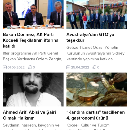
Bakan Dönmez, AK Parti
Avustralya’dan GTO’ya
Kocaeli Teşkilatının iftarına
teşekkür
katıldı
Gebze Ticaret Odası Yönetim
İftar programına AK Parti Genel
Kurulunun Avustralya’nın Sidney
Başkan Yardımcısı Özlem Zengin,
kentinde yapımına katkıda
AK Parti Kocaeli milletvekilleri
bulundukları ve 2020’de açılışı
01.05.2022
0
25.04.2022
0
Emine Zeybek, Radiye Sezer
gerçekleşen Atatürk büstünün
Katırcıoğlu, İlyas Şeker, Sami
önünde, 23 Nisan Ulusal
Çakır, Mehmet Akif Yılmaz ve
Egemenlik ve Çocuk Bayramı
Cemil Yaman, Kocaeli Büyükşehir
kutlaması gerçekleşti.
Belediye Başkanı Tahir
Gerçekleşen kutlamaya çok
Büyükakın, AK Parti İl Başkanı
sayıda kişi katılırken Gebze
Mehmet Ellibeş ile teşkilat
Ticaret Odası’na da böyle anlamlı
mensupları katıldı. Bakan
bir destekte bulunması dolayısıyla
Ahmed Arif; Abisi ve Şairi
“Kandıra dartısı” tescillenen
Dönmez, AK Parti’nin kurulduğu
teşekkür edildi. Kutlamaya
Olmak Halkının
4. gastronomi ürünü
günden...
katılanlar Atatürk büstünün
Sevdanın, hasretin, kavganın ve
Kocaeli Kültür ve Turizm
önünde...