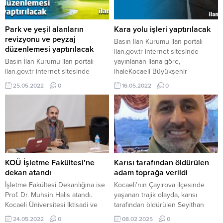
Park ve yeşil alanların
Kara yolu işleri yaptırılacak
revizyonu ve peyzaj
Basın İlan Kurumu ilan portalı
düzenlemesi yaptırılacak
ilan.gov.tr internet sitesinde
Basın İlan Kurumu ilan portalı
yayınlanan ilana göre,
ilan.gov.tr internet sitesinde
ihaleKocaeli Büyükşehir
yayınlanan ilana göre, ihaleKörfez
Belediyesi Fen İşleri Dairesi
25.05.2022
0
16.05.2022
0
Belediyesi Park Ve Bahçeler
Başkanlığı – Yol Bakım, Onarım Ve
Müdürlüğü 2022 Yılı Körfez
Yapım Şube Müdürlüğü Gölcük
Geneli Park ve Yeşil Alanların
İlçesi Yol Yapım, Bakım Ve Onarım
Revizyonu ve Peyzaj Yapım
İşi yapım işi 18.05.2022
İşi yapım işi 27.05.2022
saat:11.00’da Kocaeli Büyükşehir
saat:10.30’da M. Sinan Mah. Eşref
Belediyesi İhale Toplantı Salonu B
Bitlis Cad. No:369 Körfez/
Blok 1. Kat
KOCAELİ
gerçekleştirilecek.Ayrıntılı bilgi
KOÜ İşletme Fakültesi’ne
Karısı tarafından öldürülen
gerçekleştirilecek.Ayrıntılı bilgi
için tıklayınız…
dekan atandı
adam toprağa verildi
için tıklayınız…
İşletme Fakültesi Dekanlığına ise
Kocaeli’nin Çayırova ilçesinde
Prof. Dr. Muhsin Halis atandı.
yaşanan trajik olayda, karısı
Kocaeli Üniversitesi İktisadi ve
tarafından öldürülen Seyithan
İdari Bölümler Fakültesi kapatılmış
Adır, gözyaşlarıyla toprağa verildi.
24.05.2022
0
08.02.2025
0