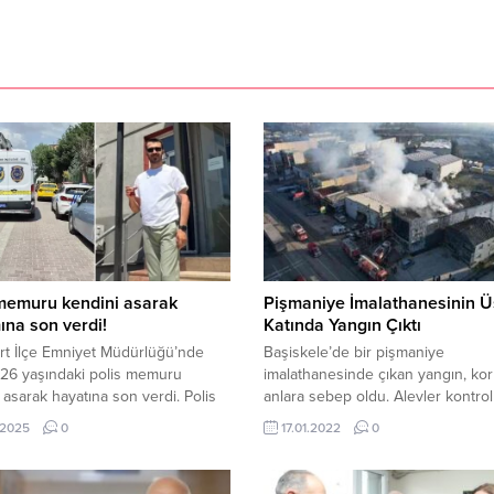
memuru kendini asarak
Pişmaniye İmalathanesinin Ü
na son verdi!
Katında Yangın Çıktı
rt İlçe Emniyet Müdürlüğü’nde
Başiskele’de bir pişmaniye
 26 yaşındaki polis memuru
imalathanesinde çıkan yangın, ko
 asarak hayatına son verdi. Polis
anlara sebep oldu. Alevler kontrol 
nun, sanal bahis nedeniyle
alınırken, itfaiye ekiplerinin soğut
.2025
0
17.01.2022
0
meblağlarda borcu olduğu iddia
çalışmaları sürüyor. Ekiplerin dum
 Giriş: 16-06-2025 23:25 Kaynak:
müdahalesi drone ile havadan da
ka.com İstanbul‘da Esenyurt İlçe
görüntülendi. Yangın, Başiskele il