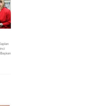
nan
ana
inin üst
 henüz
Kaplan
inci
 Başkan
le
ulu
i Top,
snaf
 CHP İl
ş,...