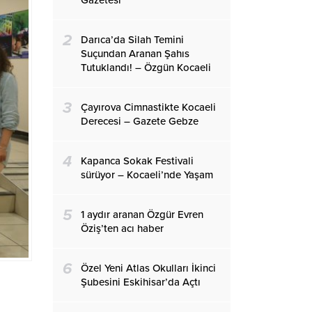
Gazetesi
2
Darıca’da Silah Temini
Suçundan Aranan Şahıs
Tutuklandı! – Özgün Kocaeli
3
Çayırova Cimnastikte Kocaeli
Derecesi – Gazete Gebze
4
Kapanca Sokak Festivali
sürüyor – Kocaeli’nde Yaşam
5
1 aydır aranan Özgür Evren
Öziş’ten acı haber
6
Özel Yeni Atlas Okulları İkinci
Şubesini Eskihisar’da Açtı