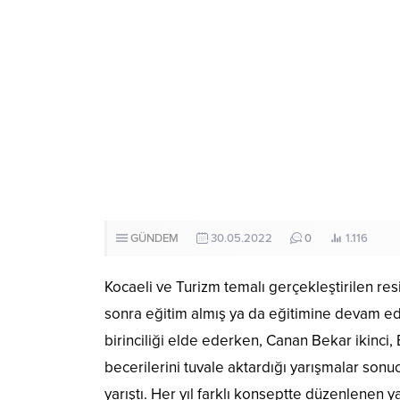
GÜNDEM
30.05.2022
0
1.116
Kocaeli ve Turizm temalı gerçekleştirilen r
sonra eğitim almış ya da eğitimine devam ed
birinciliği elde ederken, Canan Bekar ikinci, 
becerilerini tuvale aktardığı yarışmalar son
yarıştı. Her yıl farklı konseptte düzenlenen 