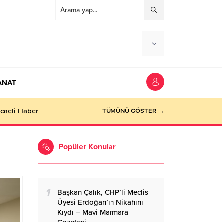
ANAT
ocaeli Haber
TÜMÜNÜ GÖSTER →
Popüler Konular
1
Başkan Çalık, CHP’li Meclis
Üyesi Erdoğan’ın Nikahını
Kıydı – Mavi Marmara