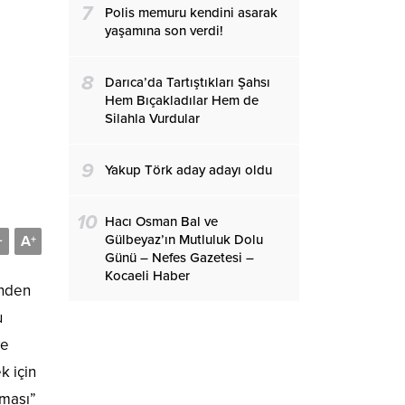
7
Polis memuru kendini asarak
yaşamına son verdi!
8
Darıca’da Tartıştıkları Şahsı
Hem Bıçakladılar Hem de
Silahla Vurdular
9
Yakup Törk aday adayı oldu
10
Hacı Osman Bal ve
Gülbeyaz’ın Mutluluk Dolu
A
-
+
Günü – Nefes Gazetesi –
Kocaeli Haber
inden
u
ve
k için
şması”