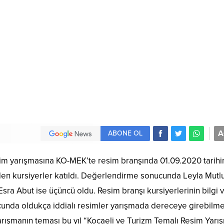
A
ABONE OL
esim yarışmasına KO-MEK’te resim branşında 01.09.2020 tarih
en kursiyerler katıldı. Değerlendirme sonucunda Leyla Mutl
Esra Abut ise üçüncü oldu. Resim branşı kursiyerlerinin bilgi 
ucunda oldukça iddialı resimler yarışmada dereceye girebilme
yarışmanın teması bu yıl “Kocaeli ve Turizm Temalı Resim Yarı