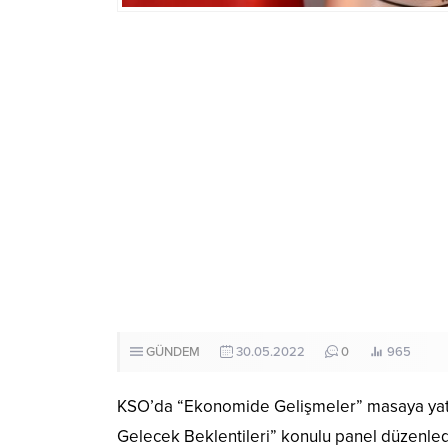
GÜNDEM
30.05.2022
0
965
KSO’da “Ekonomide Gelişmeler” masaya yatı
Gelecek Beklentileri” konulu panel düzenled