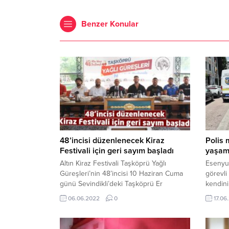
Benzer Konular
48’incisi düzenlenecek Kiraz
Polis 
Festivali için geri sayım başladı
yaşamı
Altın Kiraz Festivali Taşköprü Yağlı
Esenyu
Güreşleri’nin 48’incisi 10 Haziran Cuma
görevli
günü Sevindikli’deki Taşköprü Er
kendini
Meydanı’nda gerçekleşecek. Zorlu
memuru
06.06.2022
0
17.06
güreşler öncesi yapılan basın toplantısı
yüksek 
gerçekleşti. Toplantıya Körfez Belediye
edildi.
Başkanı Şener Söğüt, Başkan
sondaki