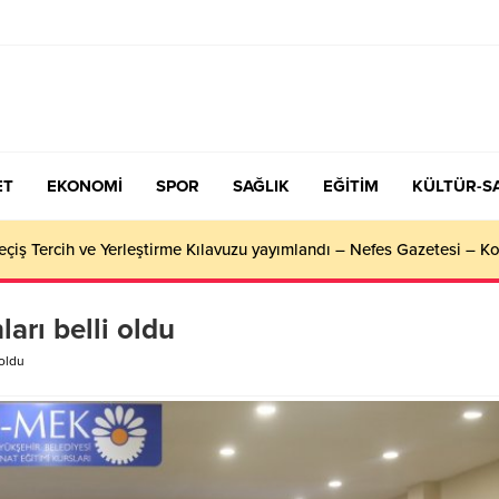
ET
EKONOMİ
SPOR
SAĞLIK
EĞİTİM
KÜLTÜR-S
çiş Tercih ve Yerleştirme Kılavuzu yayımlandı – Nefes Gazetesi – K
arı belli oldu
 oldu