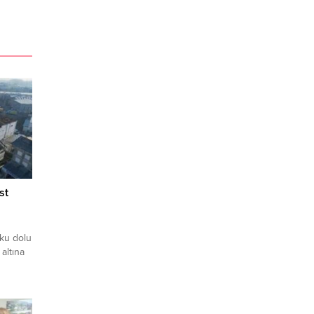
st
rku dolu
altına
ma
anlara
çesi