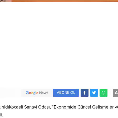
A
ABONE OL
rıldıKocaeli Sanayi Odası, “Ekonomide Güncel Gelişmeler v
i.