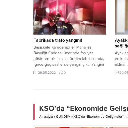
Yardımcıları, meclis üyeleri,
Emniye
başpehlivanlar Nedim Gürel, Faruk
yaşında
Akkoyun, Yıldıray Akın, Orhan Okulu,
evde ke
Tanju Gemici ve İsmail Koç da
Sanal ba
katıldı. PROGRAM AKIŞIHer...
Fabrikada trafo yangını!
Ayakka
sağlığ
Başiskele Karadenizliler Mahallesi
Başyiğit Caddesi üzerinde faaliyet
Ayak sa
gösteren bir plastik üretim fabrikasında,
edilen 
gece geç saatlerde yangın çıktı. Yangını
aldıran
fark eden fabrika personeli hemen 112
içermey
29.05.2022
0
20.0
Acil Çağrı Merkezine ihbarda bulundu.
yumuşak
Yapılan ihbar üzerine kısa sürede olay
açısınd
yerine polis, 112 ve itfaiye ekipleri sevk
ayakkab
edildi Olay yerine gelen itfaiye ekipleri
sorunun
trafo bölümünde...
Anadolu
Uzmanı
KSO’da “Ekonomide Gelişm
“Sadece
Anasayfa
»
GÜNDEM
»
KSO’da “Ekonomide Gelişmeler” mas