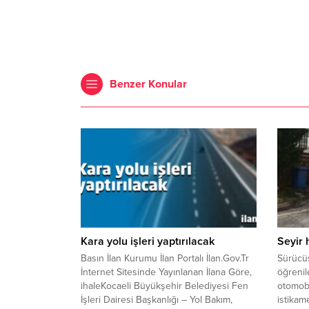
Benzer Konular
Kara yolu işleri yaptırılacak
Seyir 
Basın İlan Kurumu İlan Portalı İlan.Gov.Tr
Sürücü
İnternet Sitesinde Yayınlanan İlana Göre,
öğreni
ihaleKocaeli Büyükşehir Belediyesi Fen
otomobi
İşleri Dairesi Başkanlığı – Yol Bakım,
istikam