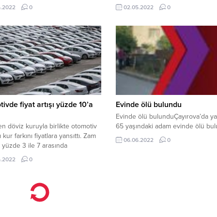
ol kenarına çeken sürücü, durumu
inanmış olan teşkilatların başarısı
5.2022
0
02.05.2022
0
e bildirdi. Ekipler tarafından yangın
Önümüzde 2023 seçimleri var a
ldü. Yangın nedeniyle
bugün siyaset konuşmayacağız, 
lde hasar oluştu. Yangın
bayram. Yaklaşık 13,5 ay sonra 2
yla yol bir süre trafiğe kapandı,
seçimlerine gireceğiz. Bu teşkilatl
çekilmesiyle ulaşım normale
özellikle Kocaeli teşkilatlarıyla
​​​​ Haber: AA
inanıyoruz...
ivde fiyat artışı yüzde 10’a
Evinde ölü bulundu
Evinde ölü bulunduÇayırova’da y
n döviz kuruyla birlikte otomotiv
65 yaşındaki adam evinde ölü bul
ı kur farkını fiyatlara yansıttı. Zam
06.06.2022
0
ı yüzde 3 ile 7 arasında
ken, vergi dilimi değişen bazı
5.2022
0
rde fiyat artışı yüzde 10’a yaklaştı.
, Fiat, Nissan ve Honda geçen
am yapan markalar arasında. Son
e otomotiv markaları sadece
e lojistik maliyetlerdeki artışı
...