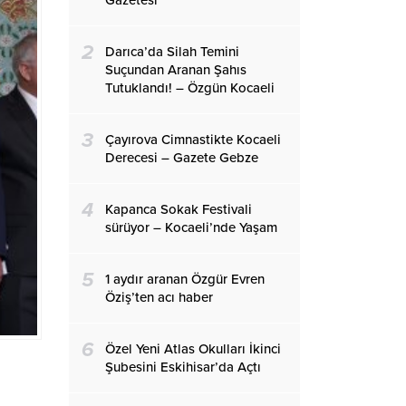
Gazetesi
2
Darıca’da Silah Temini
Suçundan Aranan Şahıs
Tutuklandı! – Özgün Kocaeli
3
Çayırova Cimnastikte Kocaeli
Derecesi – Gazete Gebze
4
Kapanca Sokak Festivali
sürüyor – Kocaeli’nde Yaşam
5
1 aydır aranan Özgür Evren
Öziş’ten acı haber
6
Özel Yeni Atlas Okulları İkinci
Şubesini Eskihisar’da Açtı