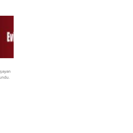
…
ma
bugün
023
arla ve
aşayan
undu.