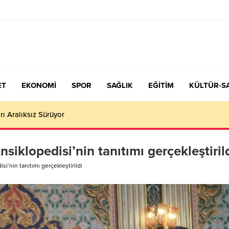
ET
EKONOMİ
SPOR
SAĞLIK
EĞİTİM
KÜLTÜR-S
çiş Tercih ve Yerleştirme Kılavuzu yayımlandı – Nefes Gazetesi – K
siklopedisi’nin tanıtımı gerçekleştiril
i’nin tanıtımı gerçekleştirildi