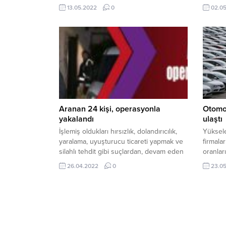
Onarım Ve Yapım Şube Müdürlüğü
Aracı y
13.05.2022
0
02.0
Derince İlçesi Geneli Yol Bakım Onarım
itfaiyey
Yapılması İşi yapım işi 16.05.2022
söndürü
saat:15.00’da Kocaeli Büyükşehir
otomobi
Belediyesi İhale Toplantı Salonu B Blok 1.
dolayısı
Kat gerçekleştirilecek.Ayrıntılı bilgi için
aracın 
tıklayınız…
döndü.​​​
Aranan 24 kişi, operasyonla
Otomot
yakalandı
ulaştı
İşlemiş oldukları hırsızlık, dolandırıcılık,
Yüksele
yaralama, uyuşturucu ticareti yapmak ve
firmalar
silahlı tehdit gibi suçlardan, devam eden
oranlar
tutuksuz yargılamaları sonucu 1 ile 8 yıl
değişir
26.04.2022
0
23.0
hapis cezası alan 24 kişi, Kocaeli İl
modelle
Emniyet Müdürlüğüne bağlı ekiplerin
Renault
sabah saatlerinde düzenlediği eş zamanlı
hafta z
operasyon ile yakalandı. Çok sayıda
dönemd
personelin katıldığı operasyonda
sanayi v
gözaltına alınan hükümlülerin,
fiyatlara