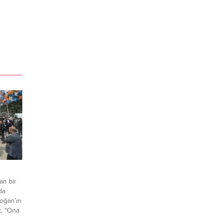
tan bir
da
oğan’ın
k, “Ona