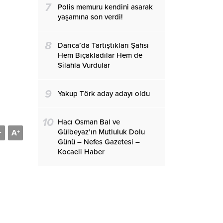
7
Polis memuru kendini asarak
yaşamına son verdi!
8
Darıca’da Tartıştıkları Şahsı
Hem Bıçakladılar Hem de
Silahla Vurdular
9
Yakup Törk aday adayı oldu
10
Hacı Osman Bal ve
Gülbeyaz’ın Mutluluk Dolu
A
-
+
Günü – Nefes Gazetesi –
Kocaeli Haber