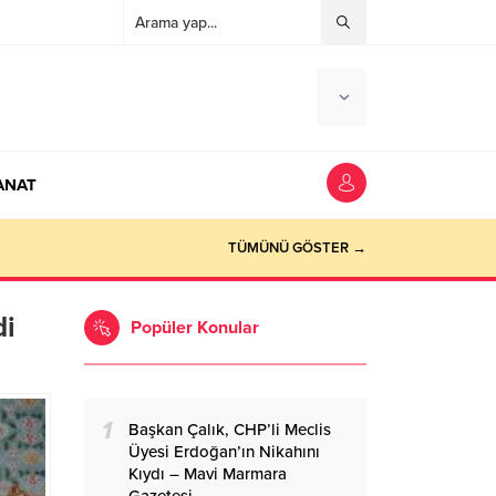
ANAT
ocaeli Haber
TÜMÜNÜ GÖSTER →
di
Popüler Konular
1
Başkan Çalık, CHP’li Meclis
Üyesi Erdoğan’ın Nikahını
Kıydı – Mavi Marmara