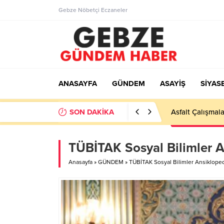
Gebze Nöbetçi Eczaneler
ANASAYFA
GÜNDEM
ASAYİŞ
SİYAS
SON DAKİKA
Ortaöğretime Ge
TÜBİTAK Sosyal Bilimler An
Anasayfa
»
GÜNDEM
»
TÜBİTAK Sosyal Bilimler Ansiklopedis