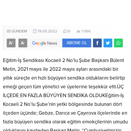
GÜNDEM
19.05.2022
0
1.066
A
A
+
-
ABONE OL
Eğitim-İş Sendikası Kocaeli 2 No’lu Şube Başkanı Bülent
Metin, 2021 mayıs ile 2022 mayıs ayları arasındaki bir
yıllık süreçte en hızlı büyüyen sendika olduklarını belirtip
emeği geçen tüm yönetici ve üyelerine teşekkür etti.ÜÇ
İLÇEDE EN FAZLA BÜYÜYEN SENDİKA OLDUKEğitim-İş
Kocaeli 2 No’lu Şube’nin yetki bölgesinde bulunan dört
ilçeden üçünde; Gebze, Darıca ve Çayırova ilçelerinde en
fazla büyüyen sendika olarak eğitim emekçilerinin umudu
olduklarını kaydeden Başkan Metin, “Cumhuriyetimizin