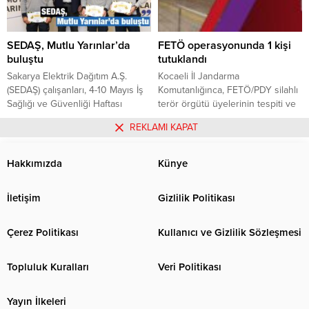
13 Haziran Pazartesi saat.18.30 da
Darıca Adnan Menderes Kültür
Merkezinde başlayan geceye
katılım yoğundu. Toplam 30
SEDAŞ, Mutlu Yarınlar’da
FETÖ operasyonunda 1 kişi
Kategoride ödüller verildi. Bu
buluştu
tutuklandı
kategorilerin 20...
Sakarya Elektrik Dağıtım A.Ş.
Kocaeli İl Jandarma
(SEDAŞ) çalışanları, 4-10 Mayıs İş
Komutanlığınca, FETÖ/PDY silahlı
Sağlığı ve Güvenliği Haftası
terör örgütü üyelerinin tespiti ve
kapsamındaki geleneksel “Mutlu
yakalanmasına yönelik devam
17.05.2022
0
23.04.2022
0
REKLAMI KAPAT
Yarınlar” etkinliğinde bir araya
eden çalışmalar sonucu, Kartepe
geldi. SEDAŞ’ın üst düzey
İlçesinde FETÖ/PDY silahlı terör
yöneticileri ile saha çalışanlarının
örgütüne üye olduğu ileri sürülen
Hakkımızda
Künye
katıldığı online organizasyonda iş
ve arama kaydı bulunan 1 kişi
sağlığı ve güvenliğinin (İSG)
operasyonla yakalanarak
İletişim
Gizlilik Politikası
önemi bir kez daha vurgulandı.
gözaltına alındı. İfadesi alınarak
İSG kültürünün geliştirilmesi ve
adli merciilere sevk edilen zanlı,
bu konuda daha fazla farkındalık...
tutuklanarak cezaevine
Çerez Politikası
Kullanıcı ve Gizlilik Sözleşmesi
gönderildi. Haber: Abbas ÇAKAR
Topluluk Kuralları
Veri Politikası
Yayın İlkeleri