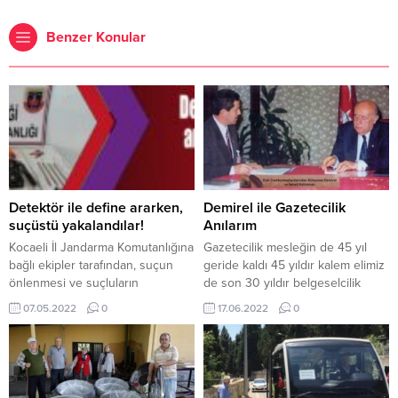
Benzer Konular
Detektör ile define ararken,
Demirel ile Gazetecilik
suçüstü yakalandılar!
Anılarım
Kocaeli İl Jandarma Komutanlığına
Gazetecilik mesleğin de 45 yıl
bağlı ekipler tarafından, suçun
geride kaldı 45 yıldır kalem elimiz
önlenmesi ve suçluların
de son 30 yıldır belgeselcilik
yakalanması amacıyla Körfez’de
yaparak tarihe not düşüyoruz
07.05.2022
0
17.06.2022
0
gerçekleştirilen rutin devriye
yerel bölgesel ulusal ve
görevi esnasında, tenha bir
Uluslararası alanındaki gazetecilik
noktada dolaşmakta olan bir grup,
ve belgeselcilik birikimimizi İlim
devriye gezen ekibin dikkatini
kültür ve Tatih araştırmaları
çekti. 5 kişinin şüpheli
merkezi www.iktav.com