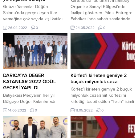
Kartepe’de bulunan Arslanbey
Gebze Yamanlar Düğün
Organize Sanayi Bölgesi’nde
Salonu’nda gerçekleşen iftar
faaliyet gösteren Yıldız Entregre
yemeğine çok sayıda kişi katıldı.
Fabrikası’nda sabah saatlerinde
İftar öncesinde konuşan Ardahan
yaşanan patlama sonrası yangın
26.04.2022
0
24.05.2022
0
Çamlıçatak Köyü Yardımlaşma ve
çıktı. Fabrikanın üretim kısmında
Dayanışma Derneği Başkanı
bulunan, buhar kazanında
Özgen Özdemir, “Böyle bir
yaşanan patlama sonrası çıkan
katılımı beklemiyorduk açıkçası,
yangını görenler hemen 112 Acil
çok teşekkür ederiz, hepiniz hoş
Çağrı Merkezine ihbarda bulundu.
geldiniz. Biz Çamlıçatak Köyü
Yapılan ihbar üzerine bölgeye çok
Derneği olarak tüm inançlara
sayıda itfaiye ekibi ile birlikte
saygı duyuyoruz, yaşamımızı bu
sağlık ve polis...
DARICA’YA DEĞER
Körfez’i kirleten gemiye 2
şekilde sürdürüyoruz.
KATANLAR 2022 ÖDÜL
buçuk milyonluk ceza
Derneğimizin kuruluşundan
GECESİ YAPILDI
Körfez’i kirleten gemiye 2 buçuk
bugüne...
Batıyakası Medyanın her yıl
milyonluk cezaİzmit Körfezi’ni
Bölgeye Değer Katanlar adı
kirlettiği tespit edilen “Fatih” isimli
altında Kocaeli’nin batıyakasında
Malta bandıralı gemiye 2 milyon
14.06.2022
0
11.05.2022
0
gerçekleştirilen ödül töreni Mart
447 bin 568 lira para cezası
ayında Çayırova ile başlayıp
kesildi. Kirliliğin denizde
Haziran ayında ise Darıca’ya
yayılmasını önlemek için
Değer Katanlar adı altında yapıldı.
bariyerlerle önlem alındı.