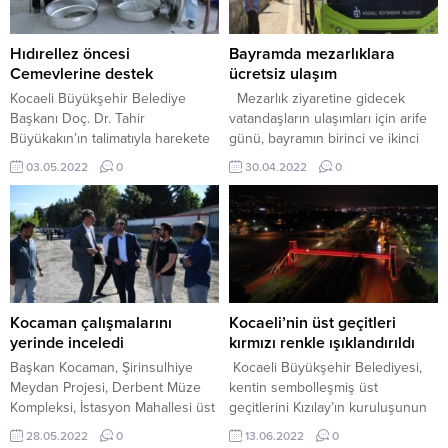
hareketlerinden şüphelenen ve
kütüphane ve araştırma
takibe alan jandarma, şüphelilerin
merkezimizde toplayarak tarih ve
define aradığını anlayınca hemen
Kültür araştırmacılarının bilgisine
Hıdırellez öncesi
Bayramda mezarlıklara
yanlarına giderek, 5 şüpheliyi de...
sunarak devlet ve...
Cemevlerine destek
ücretsiz ulaşım
Kocaeli Büyükşehir Belediye
Mezarlık ziyaretine gidecek
Başkanı Doç. Dr. Tahir
vatandaşların ulaşımları için arife
Büyükakın’ın talimatıyla harekete
günü, bayramın birinci ve ikinci
geçen Muhtarlık İşleri Dairesi
günü de mezarlıklara ücretsiz
03.05.2022
0
30.04.2022
0
Başkanlığı Muhtarlıklar Şube
servis sağlanıyor. Mezarlıklara
Müdürlüğü, Cemevlerinin
Batı Terminali’nden saat sabah
aşevlerinde kullanılmak üzere
09.00 itibariyle saat 16.00’a kadar
temin ettiği sanayi tipi mutfak
her saat başı ücretsiz servisler
tencerelerini, Bayraktar, Balören
kaldırılacak. SERVİS
ve Mecidiye muhtarlıklarına teslim
GÜZERGÂHLARI Batı
etti. Muhtarlar, Cemevi yöneticileri
Terminali’nden kalkacak olan
ve mahalle sakinleri, mutfak
servisler Bağçeşme Mezarlığı’na
Kocaman çalışmalarını
Kocaeli’nin üst geçitleri
malzemelerinin, mayıs ayının ilk
gidecek olan vatandaşlar için; Batı
yerinde inceledi
kırmızı renkle ışıklandırıldı
haftasında düzenlenecek
Terminali...
Başkan Kocaman, Şirinsulhiye
Kocaeli Büyükşehir Belediyesi,
Hıdırellez etkinliklerine
Meydan Projesi, Derbent Müze
kentin sembolleşmiş üst
yetiştirilmesinden...
Kompleksi, İstasyon Mahallesi üst
geçitlerini Kızılay’ın kuruluşunun
yapı ve Dumlupınar Mahallesi
154’üncü yıldönümü nedeniyle
28.05.2022
0
13.06.2022
0
asfalt çalışmalarını yerinde
kırmızı ışıkla aydınlattı.