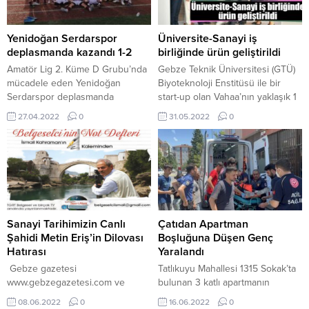
Perşembe gününe kadar devam
yaralandı. Kazanın 112 Acil Çağrı
edecek. Hava sıcaklıkları ise 26-
Merkezi’ne bildirilmesi üzerine
27 derece arasında değişecek.
adrese sağlık ve polis...
Yenidoğan Serdarspor
Üniversite-Sanayi iş
Perşembe günü...
deplasmanda kazandı 1-2
birliğinde ürün geliştirildi
Amatör Lig 2. Küme D Grubu’nda
Gebze Teknik Üniversitesi (GTÜ)
mücadele eden Yenidoğan
Biyoteknoloji Enstitüsü ile bir
Serdarspor deplasmanda
start-up olan Vahaa’nın yaklaşık 1
mücadele ettiği Yeşilovaspor’u 2-1
yıldır GTÜ Teknoloji Transfer Ofisi
27.04.2022
0
31.05.2022
0
mağlup etti. A GRUBU
(TTO) A.Ş.’nin vasıtasıyla
HAFTANIN SONUÇLARI Kocaeli
sürdürdüğü Ar-Ge işbirliği ilk
Yenişehirspor 0 -3 Taşköprü Birlik
meyvesini verdi. Yapılan
Spor Şirintepe
çalışmalar sonucunda, evlerden
G.B.Spor 0 – 3 Körfez
okullara kadar her türlü kapalı
G.B Spor (Mazeretli Hükmen)
mekanda topraksız olarak ve gün
Derince G.B.Spor 1 –
ışığına ihtiyaç duymadan birçok
0 İzmit Yahya Kaptan Spor
farklı gıda bitkisinin hızlı, sağlıklı...
Sanayi Tarihimizin Canlı
Çatıdan Apartman
B...
Şahidi Metin Eriş’in Dilovası
Boşluğuna Düşen Genç
Hatırası
Yaralandı
Gebze gazetesi
Tatlıkuyu Mahallesi 1315 Sokak’ta
www.gebzegazetesi.com ve
bulunan 3 katlı apartmanın
gazete Gebze ile
çatısında tadilat yaptığı belirtilen
08.06.2022
0
16.06.2022
0