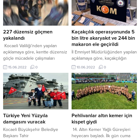
227 düzensiz göçmen
Kaçakçılık operasyonunda 5
yakalandı
bin litre akaryakıt ve 244 bin
makaron ele geçirildi
Kocaeli Valiliği’nden yapılan
açıklamaya göre, kentte düzensiz
İl Emniyet Müdürlüğünden yapılan
göçle mücadele çalışmaları
açıklamaya göre, kaçakçılığın
devam ediyor. Kocaeli ve bölge
önlenmesine yönelik çalışmalar
15.06.2022
0
10.06.2022
0
illerde yakalanarak İl Göç İdaresi
kapsamında belirlenen adreslere
Müdürlüğü Gündoğdu Geri
operasyon düzenlendi. İzmit,
Gönderme Merkezi’ne teslim
Körfez, Gebze ve Gölcük
edilen 227 düzensiz göçmenin
ilçelerinde yapılan aramalarda,
işlemleri tamamlandı. Yabancı
gümrük kaçağı 5 bin litre karışımlı
uyruklular, sınır dışı edilerek
akaryakıt, 243 bin 900 makaron,
ülkelerine gönderildi.
12 cep telefonu, 64 paket kıyılmış
tütün, 308 puro, 3 bin 977 TAPDK
Türkiye Yeni Yüzyıla
Pehlivanlar altın kemer için
bandrolü, 370 paket...
damgasını vuracak
kispet giydi
Kocaeli Büyükşehir Belediye
14. Altın Kemer Yağlı Güreşleri
Başkanı Tahir
heyecanı başladı. İlk gün cuma