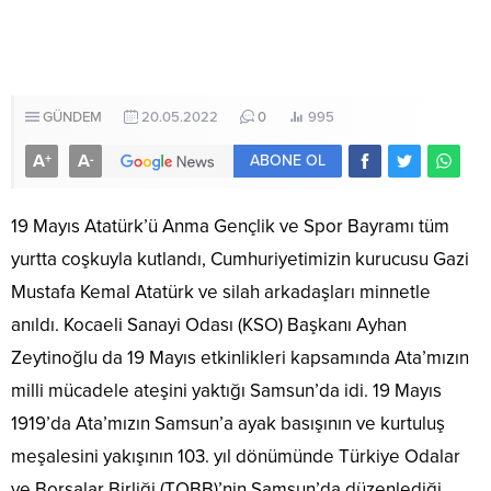
GÜNDEM
20.05.2022
0
995
A
A
+
-
ABONE OL
19 Mayıs Atatürk’ü Anma Gençlik ve Spor Bayramı tüm
yurtta coşkuyla kutlandı, Cumhuriyetimizin kurucusu Gazi
Mustafa Kemal Atatürk ve silah arkadaşları minnetle
anıldı. Kocaeli Sanayi Odası (KSO) Başkanı Ayhan
Zeytinoğlu da 19 Mayıs etkinlikleri kapsamında Ata’mızın
milli mücadele ateşini yaktığı Samsun’da idi. 19 Mayıs
1919’da Ata’mızın Samsun’a ayak basışının ve kurtuluş
meşalesini yakışının 103. yıl dönümünde Türkiye Odalar
ve Borsalar Birliği (TOBB)’nin Samsun’da düzenlediği