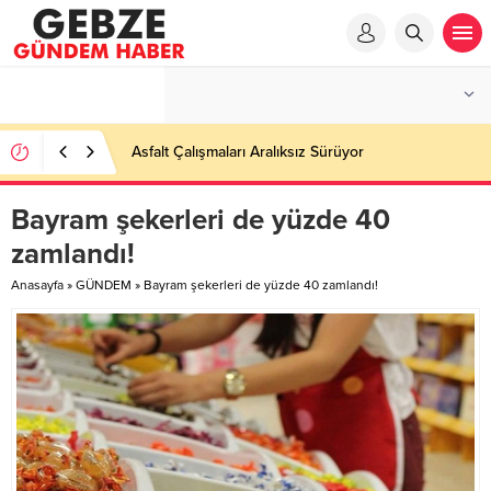
Ortaöğretime Geçiş Tercih ve Yerleştirme Kılavuzu
yayımlandı – Nefes Gazetesi – Kocaeli Haber
Bayram şekerleri de yüzde 40
zamlandı!
Anasayfa
»
GÜNDEM
»
Bayram şekerleri de yüzde 40 zamlandı!