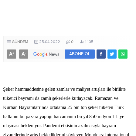
GÜNDEM
25.04.2022
0
1.105
A
A
+
-
ABONE OL
Şeker hammaddesine gelen zamlar ve maliyet artışları ile birlikte
tüketici bayramı da zamlı şekerlerle kutlayacak. Ramazan ve
Kurban Bayramları’nda ortalama 25 bin ton şeker tüketen Türk
halkının bu pazara yaptığı harcamanın bu yıl 850 milyon TL’ye
ulaşması bekleniyor. Pandemi etkisinin azalmasıyla bayram
ziyaretlerinde artış beklediklerini söyleyen Mondelez International