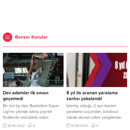
Benzer Konular
Dev adamlar ilk sınavı
8 yıl ile aranan yaralama
geçemedi
zanlısı yakalandı!
Bir üst lig olan Basketbol Süper
İşlemiş olduğu 2 ayrı kasten
Ligi’ne çıkmak adına çeyrek
yaralama suçundan, tutuksuz
finallerde mücadele eden
olarak devam eden yargılaması
temsilcimiz Kocaeli BŞB Kağıtspor
sonucu Ş.A(32) 8 yıl ağır hapis
18.05.2022
0
01.06.2022
0
ilk sınavını Samsunspor
cezasına çarptırıldı. Bu cezası bir