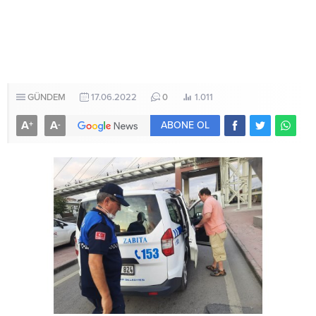
GÜNDEM
17.06.2022
0
1.011
A
A
+
-
ABONE OL