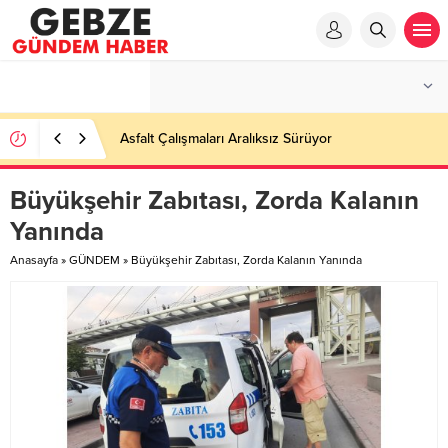
Ortaöğretime Geçiş Tercih ve Yerleştirme Kılavuzu
yayımlandı – Nefes Gazetesi – Kocaeli Haber
Büyükşehir Zabıtası, Zorda Kalanın
Yanında
Anasayfa
»
GÜNDEM
»
Büyükşehir Zabıtası, Zorda Kalanın Yanında