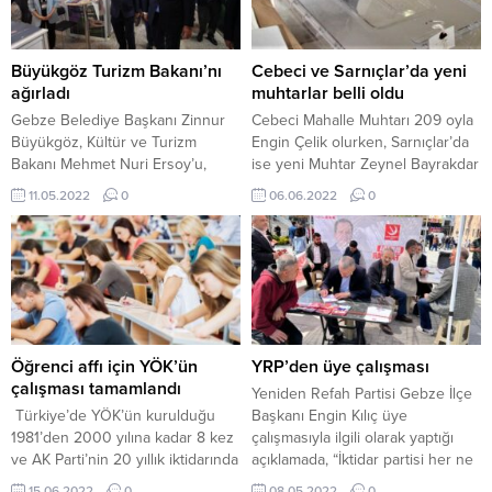
Büyükgöz Turizm Bakanı’nı
Cebeci ve Sarnıçlar’da yeni
ağırladı
muhtarlar belli oldu
Gebze Belediye Başkanı Zinnur
Cebeci Mahalle Muhtarı 209 oyla
Büyükgöz, Kültür ve Turizm
Engin Çelik olurken, Sarnıçlar’da
Bakanı Mehmet Nuri Ersoy’u,
ise yeni Muhtar Zeynel Bayrakdar
Gebze standında ağırladı.
oldu. Kandıra’ da üç yerde seçim
11.05.2022
0
06.06.2022
0
Gebze’yi 6. Heritage İstanbul’da
sandığı kurularak 2 mahallede
temsil eden Belediye Başkanı
muhtar, bir mahallede ise aza
Zinnur Büyükgöz, Kültür ve
seçimi yapıldı. Henüz
Turizm Bakanı Mehmet Nuri
kesinleşmemiş sonuçlara göre
Ersoy’u Gebze standında ağırladı.
Cebeci Mahallesi Muhtarlık
Gebze’nin tarihi ve kültür varlıkları
seçimlerinde 372 oyun 209’unu
hakkında Bakan Ersoy’a bilgi
alan Engin Çelik yeni muhtar
veren Belediye Başkanı Zinnur
olurken, Faruk Çoruh70,...
Öğrenci affı için YÖK’ün
YRP’den üye çalışması
Büyükgöz; Tarihi...
çalışması tamamlandı
Yeniden Refah Partisi Gebze İlçe
Türkiye’de YÖK’ün kurulduğu
Başkanı Engin Kılıç üye
1981’den 2000 yılına kadar 8 kez
çalışmasıyla ilgili olarak yaptığı
ve AK Parti’nin 20 yıllık iktidarında
açıklamada, “İktidar partisi her ne
da şimdiye kadar 6 kez öğrenci
kadar seçim 2023’te dese de biz
15.06.2022
0
08.05.2022
0