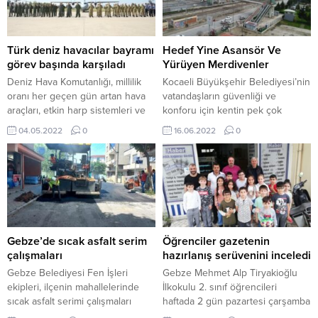
Türk deniz havacılar bayramı
Hedef Yine Asansör Ve
görev başında karşıladı
Yürüyen Merdivenler
Deniz Hava Komutanlığı, millilik
Kocaeli Büyükşehir Belediyesi’nin
oranı her geçen gün artan hava
vatandaşların güvenliği ve
araçları, etkin harp sistemleri ve
konforu için kentin pek çok
üstün görev bilinciyle Türk
noktasında inşa ettiği asansörlü,
04.05.2022
0
16.06.2022
0
donanmasının önemli
yürüyen merdivenli yaya üst
unsurlarından biri durumunda
geçitleri tahribata uğramaya
bulunuyor. Deniz Hava
devam ediyor. Özellikle
Komutanlığı, Cengiz Topel Deniz
dezavantajlı gruplar için hayati
Hava Ana Üs Komutanlığı,
öneme sahip asansör ve yürüyen
Çanakkale ve Dalaman deniz
merdivenler, kendini bilmezlerin
hava üs komutanlıkları ile
hedefi oluyor. İZMİT’TE İKİ ÜST
Geçitkale Deniz Hava Meydan
GEÇİT HEDEF ALINDI İzmit’te iki
Gebze’de sıcak asfalt serim
Öğrenciler gazetenin
Komutanlığında konuşlu
üst geçitte bulunan...
çalışmaları
hazırlanış serüvenini inceledi
envanterindeki...
Gebze Belediyesi Fen İşleri
Gebze Mehmet Alp Tiryakioğlu
ekipleri, ilçenin mahallelerinde
İlkokulu 2. sınıf öğrencileri
sıcak asfalt serimi çalışmaları
haftada 2 gün pazartesi çarşamba
başlattı. Yaya ve araçların trafikte
14.30 – 16.30 saatleri arasında