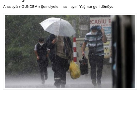
Gündoğdu,...
Anasayfa
»
GÜNDEM
»
Şemsiyeleri hazırlayın! Yağmur geri dönüyor