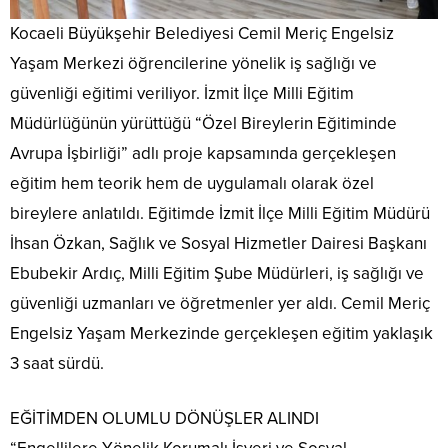
Kocaeli Büyükşehir Belediyesi Cemil Meriç Engelsiz
Yaşam Merkezi öğrencilerine yönelik iş sağlığı ve
güvenliği eğitimi veriliyor. İzmit İlçe Milli Eğitim
Müdürlüğünün yürüttüğü “Özel Bireylerin Eğitiminde
Avrupa İşbirliği” adlı proje kapsamında gerçekleşen
eğitim hem teorik hem de uygulamalı olarak özel
bireylere anlatıldı. Eğitimde İzmit İlçe Milli Eğitim Müdürü
İhsan Özkan, Sağlık ve Sosyal Hizmetler Dairesi Başkanı
Ebubekir Ardıç, Milli Eğitim Şube Müdürleri, iş sağlığı ve
güvenliği uzmanları ve öğretmenler yer aldı. Cemil Meriç
Engelsiz Yaşam Merkezinde gerçekleşen eğitim yaklaşık
3 saat sürdü.
EĞİTİMDEN OLUMLU DÖNÜŞLER ALINDI