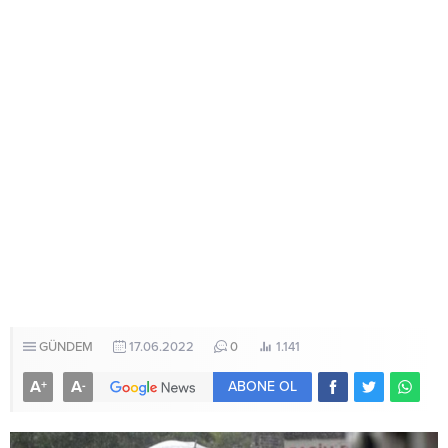
GÜNDEM
17.06.2022
0
1.141
A
A
+
-
ABONE OL