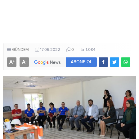
GÜNDEM
17.06.2022
0
1.084
A
A
+
-
ABONE OL