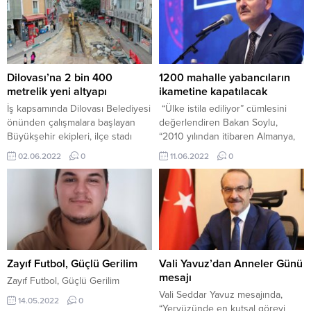
Dilovası’na 2 bin 400
1200 mahalle yabancıların
metrelik yeni altyapı
ikametine kapatılacak
İş kapsamında Dilovası Belediyesi
“Ülke istila ediliyor” cümlesini
önünden çalışmalara başlayan
değerlendiren Bakan Soylu,
Büyükşehir ekipleri, ilçe stadı
“2010 yılından itibaren Almanya,
olan Nihat Karadaş Stadyumu
birçok uyruktan 1 milyon 354 bin
02.06.2022
0
11.06.2022
0
dönüşüne yani Bilal Habeşi
200 kişiyi vatandaş yapmış.
Caddesine kadar bin 800’ü
Bunların içerisinde Suriyeliler de
yağmursuyu ve 600 metresi
var, Türkler de var, başka uyruklar
kanalizasyon olmak üzere
da var. Peki Almanya niye
toplamda 2 bin 400 metre altyapı
vatandaş yapıyor. Bunun kendine
hattı inşa edecek. PROJENİN
ait ekonomik ve sosyal sebepleri
MALİYETİ YAKLAŞIK 11 MİLYON90
var. 650 bin Suriyelinin de...
gün içerisinde bitirilmesi
Zayıf Futbol, Güçlü Gerilim
Vali Yavuz’dan Anneler Günü
hedeflenen projede çalışmalar
mesajı
Zayıf Futbol, Güçlü Gerilim
sabah...
Vali Seddar Yavuz mesajında,
14.05.2022
0
“Yeryüzünde en kutsal görevi