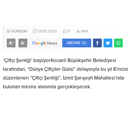
GÜNDEM
13.05.2022
0
984
A
A
+
-
ABONE OL
‘Çiftçi Şenliği’ başlıyorKocaeli Büyükşehir Belediyesi
tarafından, “Dünya Çiftçiler Günü” dolayısıyla bu yıl 8’incisi
düzenlenen “Çiftçi Şenliği”, İzmit Şarışeyh Mahallesi’nde
bulunan mesire alanında gerçekleşecek.