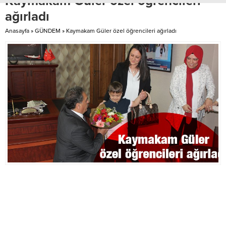
Kaymakam Güler özel öğrencileri
teşekkür etti.Haber: Barış AYAR
eğlenmesine katkı sunuyor. 2021
ağırladı
yılı içerisinde Potasız Okul...
Anasayfa
»
GÜNDEM
»
Kaymakam Güler özel öğrencileri ağırladı