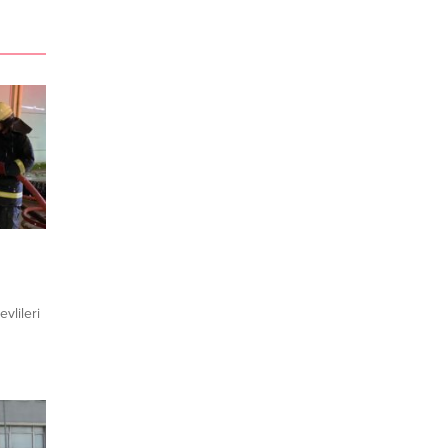
vlileri
 çaba
k
e
eydana
nun