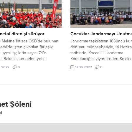
üğü VİP Salonu
elektrik panosunda yangın çıktı. 
ştirilecek.Ayrıntılı bilgi için
yükselen alevler, kısa sürede kum
ız…
da sirayet...
etal direnişi sürüyor
Çocuklar Jandarmayı Unutm
ı Makine İhtisas OSB’de bulunan
Jandarma teşkilatının 183üncü kuru
tal’de işten çıkarılan Birleşik
dönümü münasebetiyle, 14 Hazir
 üyesi işçilerin sayısı 74’e
tarihinde, Kocaeli İl Jandarma
i. Bakanlıktan gelen yetki
Komutanlığını ziyaret eden Solakla
nin ardından 18 işçi işten
İlkokulu öğrenciler, eğitim öğretim
5.2022
0
17.06.2022
0
ıştı. İşten atılan işçilerin sendikal
döneminde güvenli bir şekilde eği
 için kapı önü direnişi devam
almaları için okullar ve çevresind
Konuyla ilgili olarak açıklama
yapan Jandarma personeline teş
irleşik Metal-İş Sendikası Gebze
ederek, Jandarma teşkilatının 18
ube Başkanı Selçuk Çiftçi,...
kuruluş yıl dönümünü kutladılar.
et Şöleni
ni