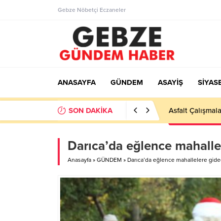
Gebze Nöbetçi Eczaneler
ANASAYFA
GÜNDEM
ASAYİŞ
SİYAS
SON DAKİKA
Ortaöğretime Ge
Darıca’da eğlence mahalle
Anasayfa
»
GÜNDEM
»
Darıca’da eğlence mahallelere gid