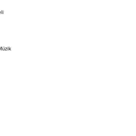
li
 Müzik