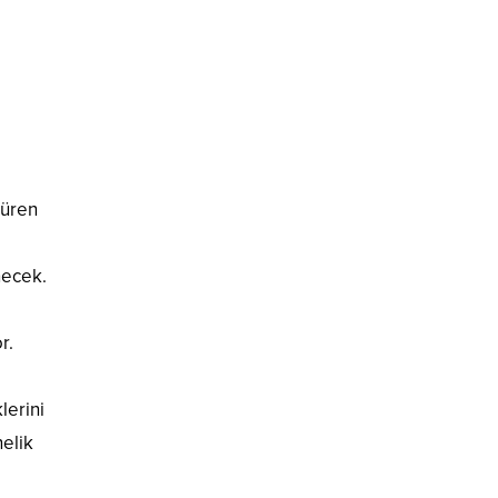
türen
necek.
r.
lerini
elik