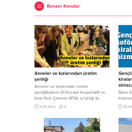
Benzer Konular
Anneler ve kızlarından üretim
Gençli
şenliği
kirala
alınac
Anneler ve kızlarından üretim
şenliğiKadının Eli Kocaeli Kooperatifi ve
Basın İ
İzmit Nuh Çimento MTAL iş birliği ile
İnterne
Anneler ve Kızları Üretim Şenlikleri
ihaleKo
11.05.2022
0
05.0
gerçekleştirildi.
Müdürlü
Otobüs
Alımı İ
saat:11