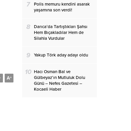
7
Polis memuru kendini asarak
yaşamına son verdi!
8
Darıca’da Tartıştıkları Şahsı
Hem Bıçakladılar Hem de
Silahla Vurdular
9
Yakup Törk aday adayı oldu
10
Hacı Osman Bal ve
Gülbeyaz’ın Mutluluk Dolu
A
-
+
Günü – Nefes Gazetesi –
Kocaeli Haber