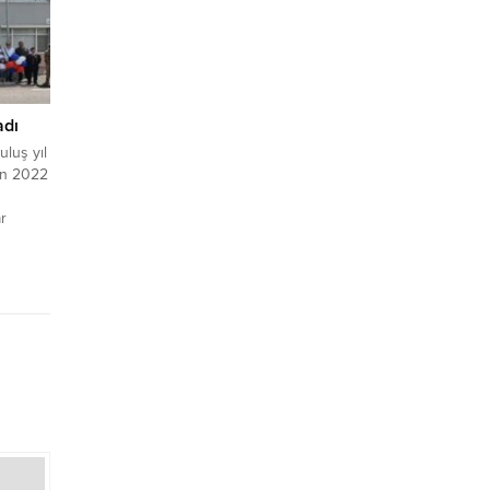
Panodan
aşlara
adı
luş yıl
an 2022
r
tim
e görev
ekkür
3üncü