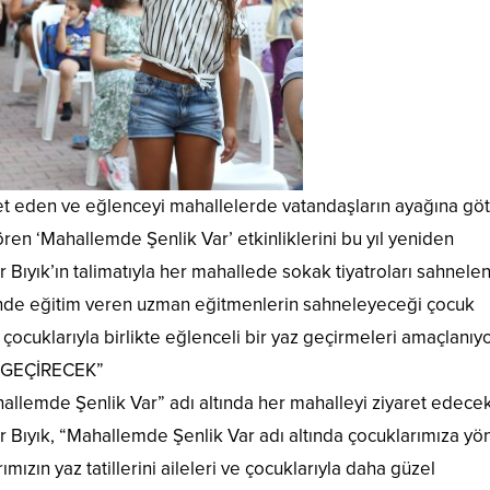
et eden ve eğlenceyi mahallelerde vatandaşların ayağına gö
ören ‘Mahallemde Şenlik Var’ etkinliklerini bu yıl yeniden
 Bıyık’ın talimatıyla her mahallede sokak tiyatroları sahnele
’nde eğitim veren uzman eğitmenlerin sahneleyeceği çocuk
rın çocuklarıyla birlikte eğlenceli bir yaz geçirmeleri amaçlanıyo
 GEÇİRECEK”
llemde Şenlik Var” adı altında her mahalleyi ziyaret edecek
 Bıyık, “Mahallemde Şenlik Var adı altında çocuklarımıza yön
mızın yaz tatillerini aileleri ve çocuklarıyla daha güzel