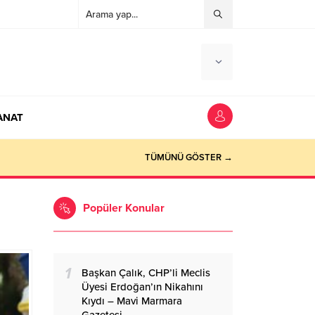
ANAT
ocaeli Haber
TÜMÜNÜ GÖSTER →
Popüler Konular
1
Başkan Çalık, CHP’li Meclis
Üyesi Erdoğan’ın Nikahını
Kıydı – Mavi Marmara