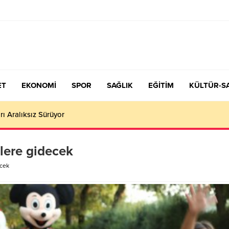
ET
EKONOMİ
SPOR
SAĞLIK
EĞİTİM
KÜLTÜR-S
çiş Tercih ve Yerleştirme Kılavuzu yayımlandı – Nefes Gazetesi – K
lere gidecek
ecek