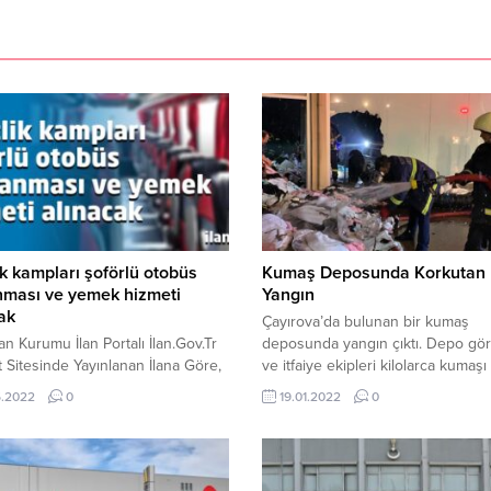
k kampları şoförlü otobüs
Kumaş Deposunda Korkutan
nması ve yemek hizmeti
Yangın
ak
Çayırova’da bulunan bir kumaş
lan Kurumu İlan Portalı İlan.Gov.Tr
deposunda yangın çıktı. Depo göre
t Sitesinde Yayınlanan İlana Göre,
ve itfaiye ekipleri kilolarca kumaşı
caeli Gençlik Ve Spor İl
depodan çıkarabilmek için yoğun
5.2022
0
19.01.2022
0
ğü Gençlik Kampları Şoförlü
sarf etti. Yangın, Çayırova Özgürlü
 Kiralanması Ve Yemek Hizmeti
Mahallesi İstiklal Caddesi üzerind
şi hizmet alımı 09.05.2022
bulunan bir kumaş deposunda m
.00’da Kocaeli Gençlik ve Spor İl
geldi. Edinilen bilgiye göre, depo