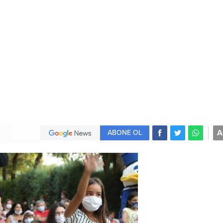
A
ABONE OL