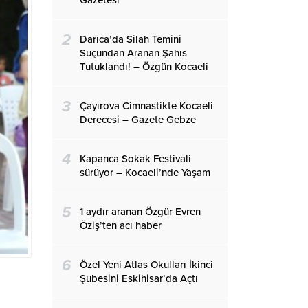
Gazetesi
2
Darıca’da Silah Temini
Suçundan Aranan Şahıs
Tutuklandı! – Özgün Kocaeli
3
Çayırova Cimnastikte Kocaeli
Derecesi – Gazete Gebze
4
Kapanca Sokak Festivali
sürüyor – Kocaeli’nde Yaşam
5
1 aydır aranan Özgür Evren
Öziş’ten acı haber
6
Özel Yeni Atlas Okulları İkinci
Şubesini Eskihisar’da Açtı