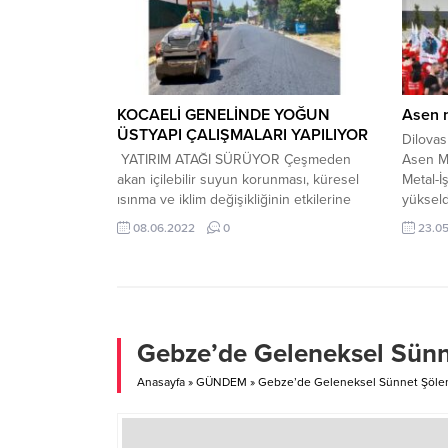
Müdürl
gerçekle
tıklayın
KOCAELİ GENELİNDE YOĞUN
Asen m
ÜSTYAPI ÇALIŞMALARI YAPILIYOR
Dilovas
YATIRIM ATAĞI SÜRÜYOR Çeşmeden
Asen Me
akan içilebilir suyun korunması, küresel
Metal-İş
ısınma ve iklim değişikliğinin etkilerine
yükseld
karşı içme suyunda kayıp kaçaklarının
belgesi
08.06.2022
0
23.0
azaltılması, yüzey sularının düzenli
çıkarılm
akışının sağlanması, sanayi ile birlikte
hakları
sürekli artan nüfusun ihtiyaçlarının
ediyor. 
karşılanması, çevre kirliliğinin önlenmesi
yapan B
ve korunması gibi nedenlerle Kocaeli
1Nolu Ş
genelinde, içme suyu, kanalizasyon ve
Gebze’de Geleneksel Sünn
yağmursuyu altyapı hatları yenileniyor....
Anasayfa
»
GÜNDEM
»
Gebze’de Geleneksel Sünnet Şöle