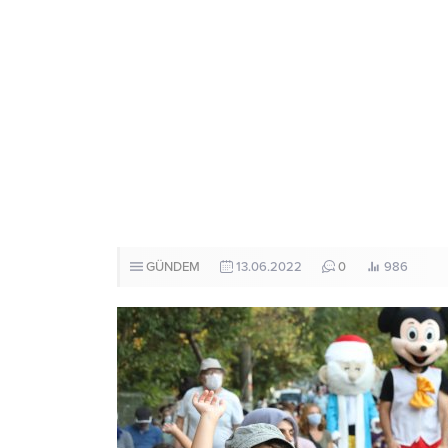
GÜNDEM
13.06.2022
0
986