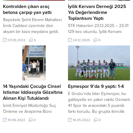
cevap verdi. Mehmet Mert’in
Kontrolden çıkan araç
İyilik Kervanı Derneği 2025
Zabıtan...
betona çarpıp yan yattı
Yılı Değerlendirme
Toplantısını Yaptı
Başiskele Şehit Ekrem Mahallesi
İznik Caddesi üzerinde dün
STK Haberleri 23.12.2025 – 23:31
akşam bir kaza meydana geldi.
129 kez okundu. İyilik Kervanı
Edinilen bilgiye göre, S.A
Derneği 2025 Yılı Değerlendirme
07.05.2022
0
24.12.2025
0
idaresindeki 41 AGH 644 plakalı
Toplantısını Yaptı İyilik Kervanı
hafif ticari araç sürücüsünün
Derneği, 2025 yılı boyunca
hakimiyeti kaybetmesiyle yol
yürüttüğü faaliyetleri
kenarındaki betona çarptı.
değerlendirmek amacıyla yıl sonu
Çarpmanın şiddetiyle araç yan
toplantısı düzenledi. Toplantı,
yatarak durabildi. Sürücü S.A.,
Masal Davet & Organizasyon’da
aracın içerisinde sıkıştı. Kazayı
dernek gönüllülerinin katılımıyla
gören vatandaşlar tarafından 112
gerçekleştirildi. Toplantıya, İHH
14 Yaşındaki Çocuğa Cinsel
Eşmespor 9’da 9 yaptı: 1-4
Acil Çağrı...
Tuzla Kadın Kolları Başkanı Derya
Istismar Iddiasıyla Gözaltına
E Grubu’nda lider Eşmespor, bu
Bay Kaptan, yardımcısı Alev...
Alınan Kişi Tutuklandı
galibiyetle en yakın rakibi Osmanlı
İzmit Emniyet Müdürlüğü Suç
41 Spor ile arasındaki 5 puanlık
Önleme ve Araştırma Büro
farkı korudu. Bu grupta ikincilik
Amirliği ekipleri, dün halk
içinde çok önemli bir maç vardı.
10.06.2022
0
16.05.2022
0
otobüsünde bir kişinin 14
17 puanla ikinci sırada bulunan
yaşındaki kız çocuğuna cinsel
Kızderbentspor, Karamürsel