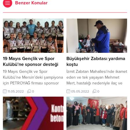
Benzer Konular
19 Mayıs Gençlik ve Spor
Büyükşehir Zabıtası yardıma
Kulübü’ne sponsor desteği
koştu
19 Mayıs Gençlik ve Spor
İzmit Zabıtan Mahallesi’nde ikamet
Kulübü’ne Mersin’deki şampiyona
eden ve tek yaşayan Mehmet
için PETROYAĞ firması sponsor
Mert, hastalığı nedeniyle ilaç ve
oldu. Kulüp antrenörü Fatih Yasin
market alışverişini yapamadı.
11.05.2022
0
05.05.2022
0
Dişli kendilerine her türlü maddi
Bayram gününde zor durumda
ve manevi desteği veren
kalan Mehmet Mert, Büyükşehir
PETROYAĞ firmasına teşekkür
Belediyesi 153 Çağrı Merkezine
etti, Mersin’de kenti en iyi şekilde
ulaşarak yardım istedi. 153 Çağrı
temsil edeceklerini söyledi.
merkezine düşen talebe Kocaeli
Büyükşehir Belediyesi Zabıta
Dairesi Başkanlığı nöbetçi ekipleri