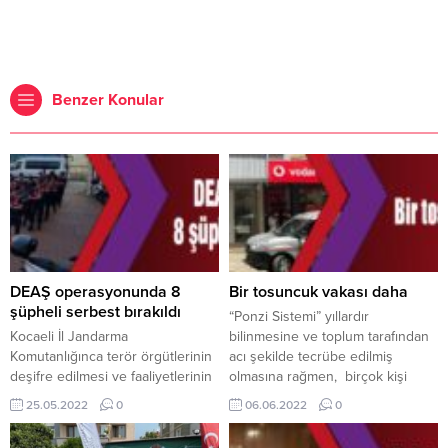
Benzer Konular
DEAŞ operasyonunda 8
Bir tosuncuk vakası daha
şüpheli serbest bırakıldı
“Ponzi Sistemi” yıllardır
Kocaeli İl Jandarma
bilinmesine ve toplum tarafından
Komutanlığınca terör örgütlerinin
acı şekilde tecrübe edilmiş
deşifre edilmesi ve faaliyetlerinin
olmasına rağmen, birçok kişi
engellenmesine yönelik çalışma
kolay yoldan para kazanarak
25.05.2022
0
06.06.2022
0
yürütüldü. Kocaeli, Gaziantep ve
zengin olma hayali ile girdiği bu
Şanlıurfa’da düzenlenen eş
sistemin mağduru oluyor. Yüksek