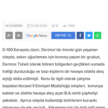
GÜNDEM
12.05.2022
0
1.096
A
A
+
-
ABONE OL
D-100 Karayolu üzeri, Derince’de önceki gün yaşanan
olayda, asker uğurlaması için konvoy yapan bir grubun,
Derince Tüneli olarak bilinen bölgeden geçtikleri esnada
trafiği durdurduğu ve bazı kişilerin de havaya silahla ateş
açtığı iddia edilmişti. Konu ile ilgili olarak çalışma
başlatan Kocaeli İl Emniyet Müdürlüğü ekipleri, konvoya
katılan ve silahla havaya ateş açan B.A isimli şüpheliyi
yakaladı. Ayrıca olayda kullandığı belirlenen kurusıkı
tabancayı da ele geçirdi. Yakalanan kişi ile ilgili adli işlem