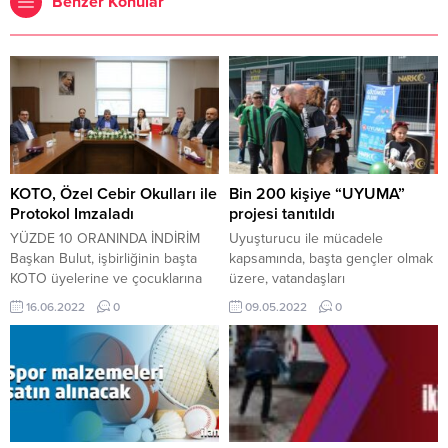
Benzer Konular
KOTO, Özel Cebir Okulları ile
Bin 200 kişiye “UYUMA”
Protokol Imzaladı
projesi tanıtıldı
YÜZDE 10 ORANINDA İNDİRİM
Uyuşturucu ile mücadele
Başkan Bulut, işbirliğinin başta
kapsamında, başta gençler olmak
KOTO üyelerine ve çocuklarına
üzere, vatandaşları
hayırlı olmasını dilerken, İzmit
bilinçlendirmek amacıyla, Emniyet
16.06.2022
0
09.05.2022
0
Kampüs Müdürü Veysel Öztekin,
Genel Müdürlüğü’nün tamamen
Özel Cebir Okulları ile ilgili
yerli ve milli bir yazılımla
kapsamlı bilgiler verdi. Kocaeli
gerçekleştirdiği, Google Play
başta olmak üzere İstanbul ve
Store ve Apple sanal
Bursa’da kampüsleri
mağazalarından ücretsiz olarak
bulunduğunu ifade eden Öztekin,
indirilebilen UYUMA Uygulaması,
“Bu protokolle birlikte KOTO
Kocaeli’nde Kocaelispor-Altınordu