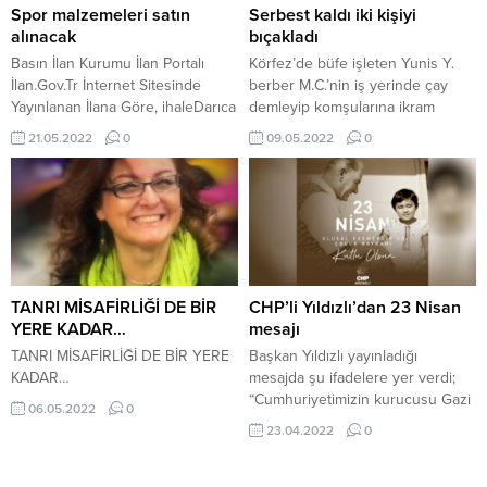
üyelerinin çocuklarına yüzde 15
karşılaşması öncesi, stada gelen
Spor malzemeleri satın
Serbest kaldı iki kişiyi
oranında indirim...
taraftarlara tanıtıldı. BİN 200
alınacak
bıçakladı
KİŞİYE ULAŞILDIKocaeli
Basın İlan Kurumu İlan Portalı
Körfez’de büfe işleten Yunis Y.
Stadyumunda yapılacak maç
İlan.Gov.Tr İnternet Sitesinde
berber M.C.’nin iş yerinde çay
öncesinde 2 saat...
Yayınlanan İlana Göre, ihaleDarıca
demleyip komşularına ikram
Belediyesi Gençlik Ve Spor
etmesi nedeniyle tartıştı. Yunis Y.,
21.05.2022
0
09.05.2022
0
Hizmetleri Müdürlüğü Spor
M.C.’nin çay satışına engel
Malzemeleri Alımı İşi mal alımı
olduğunu ileri sürdü. Yunis Y.
27.05.2022 saat:10.00’da Fevzi
önceki gün gece saatlerinde
Çakmak Mahallesi Cengiz Topel
M.C.’ye ait berber dükkânının
Caddesi No:9 Kat:3 İhale Toplantı
camlarını kırdı. Yunus Y. Dün
Salonu Adnan Menderes Kültür
gece ise yerden topladığı taşlarla
Merkezi Darıca/KOCAELİ
berber M.C. dükkânının, ayakkabı
gerçekleştirilecek.Ayrıntılı bilgi
tamircisi...
TANRI MİSAFİRLİĞİ DE BİR
CHP’li Yıldızlı’dan 23 Nisan
için tıklayınız…
YERE KADAR…
mesajı
TANRI MİSAFİRLİĞİ DE BİR YERE
Başkan Yıldızlı yayınladığı
KADAR…
mesajda şu ifadelere yer verdi;
“Cumhuriyetimizin kurucusu Gazi
06.05.2022
0
Mustafa Kemal Atatürk’ün
23.04.2022
0
önderliğinde bağımsızlığını
cephede canı pahasına kazanmış
milletimizin temsil edildiği Türkiye