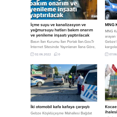
İçme suyu ve kanalizasyon ve
MNG K
yağmursuyu hatları bakım onarım
MNG Ka
ve yenileme inşaatı yaptırılacak
arayan
Basın İlan Kurumu İlan Portalı İlan.Gov.Tr
Gebze’
İnternet Sitesinde Yayınlanan İlana Göre,
kargola
ihaleKocaeli Büyükşehir Belediyesi İSU
yapmadığ
02.06.2022
0
07.06
Genel Müdürlüğü Kocaeli İli Gebze İlçesi
İçme Suyu, Kanalizasyon Ve Yağmursuyu
Hatları Bakım, Onarım Ve Yenileme
İnşaatı Yapım İşi 09.06.2022
saat:10.00’da İSU Genel Müdürlüğü A
Blok A-202 nolu İhale Salonu İzmit /
KOCAELİ gerçekleştirilecek.Ayrıntılı bilgi
için tıklayınız…
İki otomobil kafa kafaya çarpıştı
Kocael
ihalesi
Gebze Köşklüçeşme Mahallesi Bağdat