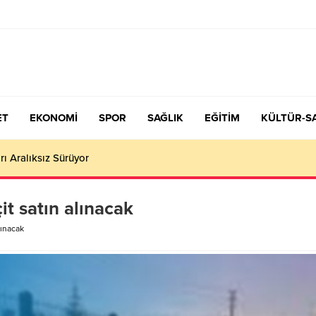
ET
EKONOMİ
SPOR
SAĞLIK
EĞİTİM
KÜLTÜR-S
çiş Tercih ve Yerleştirme Kılavuzu yayımlandı – Nefes Gazetesi – K
it satın alınacak
lınacak