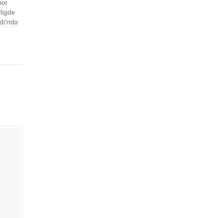
por
 ligde
dı’nda
n
or,
 ulaştı.
’ndaki
çın