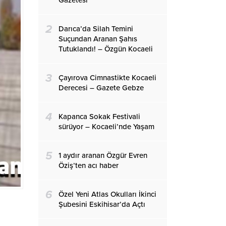
Gazetesi
2
Darıca’da Silah Temini
Suçundan Aranan Şahıs
Tutuklandı! – Özgün Kocaeli
3
Çayırova Cimnastikte Kocaeli
Derecesi – Gazete Gebze
4
Kapanca Sokak Festivali
sürüyor – Kocaeli’nde Yaşam
5
1 aydır aranan Özgür Evren
Öziş’ten acı haber
6
Özel Yeni Atlas Okulları İkinci
Şubesini Eskihisar’da Açtı