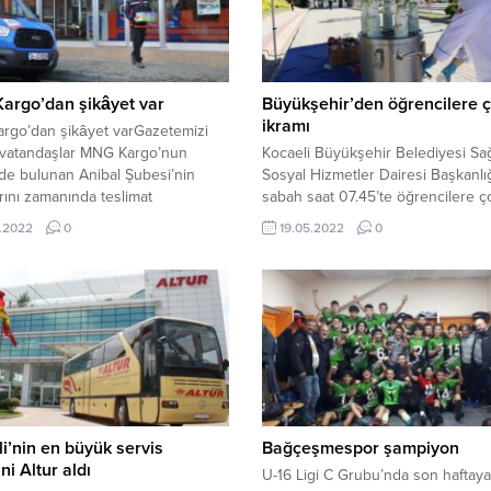
argo’dan şikâyet var
Büyükşehir’den öğrencilere 
ikramı
rgo’dan şikâyet varGazetemizi
 vatandaşlar MNG Kargo’nun
Kocaeli Büyükşehir Belediyesi Sağ
de bulunan Anibal Şubesi’nin
Sosyal Hizmetler Dairesi Başkanlığ
rını zamanında teslimat
sabah saat 07.45’te öğrencilere ç
ını ifade ettiler.
ekmek ikramında bulunuyor. İkra
.2022
0
19.05.2022
0
çadırları Kocaeli Üniversitesi Umu
Kampüsünde öğrencilerin yoğun 
giriş yaptıkları alanlarda yer
almaktadır. SABAH ÇORBASI
BÜYÜKŞEHİRDENKocaeli
Üniversitesinde eğitim gören üniv
öğrencileri sıcacık çorba ikramıyl
başlıyor. Büyükşehir Belediyesi
tarafından her gün özenle pişirilen
i’nin en büyük servis
Bağçeşmespor şampiyon
ni Altur aldı
U-16 Ligi C Grubu’nda son haftaya