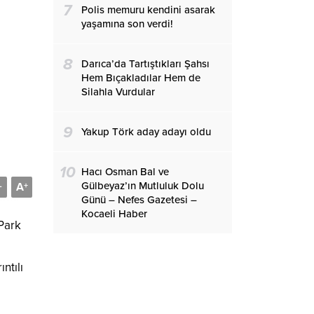
7
Polis memuru kendini asarak
yaşamına son verdi!
8
Darıca’da Tartıştıkları Şahsı
Hem Bıçakladılar Hem de
Silahla Vurdular
9
Yakup Törk aday adayı oldu
10
Hacı Osman Bal ve
Gülbeyaz’ın Mutluluk Dolu
A
-
+
Günü – Nefes Gazetesi –
Kocaeli Haber
 Park
ntılı