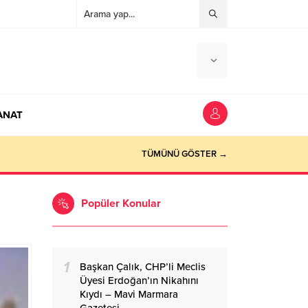
ANAT
ocaeli Haber
TÜMÜNÜ GÖSTER →
Popüler Konular
1
Başkan Çalık, CHP’li Meclis
Üyesi Erdoğan’ın Nikahını
Kıydı – Mavi Marmara