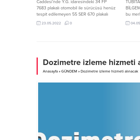
Caddesi’nde Y.G. idaresindeki 34 FP
TÜBİTA
7683 plakalı otomobil ile sürücüsü henüz
BİLGEM
tespit edilemeyen 55 SER 670 plakalı
bu merk
otomobil çarpıştı. Yaralanan sürücü Y.G,
İşte bu 
23.05.2022
0
04.0
Fatih Devlet Hastanesi’ne kaldırıldı. Polis
için TÜ
ekipleri, çarpışma anında plakası düşen,
çıkıldı
kaza yerini terk eden diğer aracın
gerçekle
sürücüsünün yakalanması için çalışma
doküman 
başlattı.Haber: Barış AYAR
Ancak sa
Dozimetre izleme hizmeti 
Anasayfa
»
GÜNDEM
»
Dozimetre izleme hizmeti alınacak