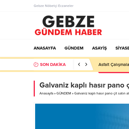
Gebze Nöbetçi Eczaneler
ANASAYFA
GÜNDEM
ASAYİŞ
SİYAS
SON DAKİKA
Ortaöğretime Ge
Galvaniz kaplı hasır pano ç
Anasayfa
»
GÜNDEM
»
Galvaniz kaplı hasır pano çit satın a