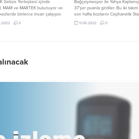
K Gebze Yerleşkesi içinde
Bağçeşmespor ile Yahya Kaptans
, MAM ve MARTEK bulunuyor ve
37’şer puanla girdiler. Bu iki takım
ezlerde binlerce insan çalışıyor.
son hafta kozlarını Cephanelik Sta
çalışanların servis taşımacılığı işi
paylaştı. Kazanan takımın şampiyo
5.2022
0
11.05.2022
0
BİTAK tarafından açık ihaleye
olacağı karşılaşmada Bağçeşmesp
. 24 Mart 2022 tarihinde
rakibini 4-1 mağlup etti, mutlu sona
ştirilen açık ihale için 12 firma
Ligin ilk yarısında Bağçeşme Stadı
satın aldı, 7 firma teklif verdi.
karşılaşma 1-1 sona ermişti. Bu ma
dece 1 firmanın teklifi geçerli...
rövanşını farklı skorla...
alınacak