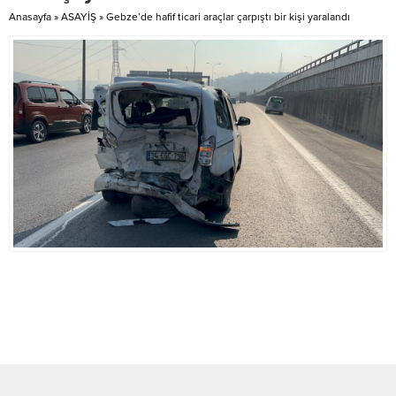
yerde aranan adamı tespit etti....
Anasayfa
»
ASAYİŞ
»
Gebze’de hafif ticari araçlar çarpıştı bir kişi yaralandı