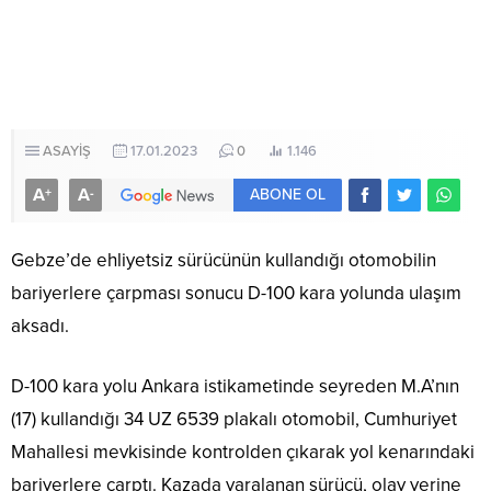
ASAYİŞ
17.01.2023
0
1.146
A
A
+
-
ABONE OL
Gebze’de ehliyetsiz sürücünün kullandığı otomobilin
bariyerlere çarpması sonucu D-100 kara yolunda ulaşım
aksadı.
D-100 kara yolu Ankara istikametinde seyreden M.A’nın
(17) kullandığı 34 UZ 6539 plakalı otomobil, Cumhuriyet
Mahallesi mevkisinde kontrolden çıkarak yol kenarındaki
bariyerlere çarptı. Kazada yaralanan sürücü, olay yerine