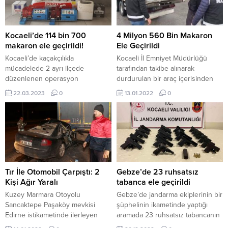
Kocaeli’de 114 bin 700
4 Milyon 560 Bin Makaron
makaron ele geçirildi!
Ele Geçirildi
Kocaeli’de kaçakçılıkla
Kocaeli İl Emniyet Müdürlüğü
mücadelede 2 ayrı ilçede
tarafından takibe alınarak
düzenlenen operasyon
durdurulan bir araç içerisinden
çerçevesinde yüz binlerce gram
gümrük kaçağı olduğu tespit
22.03.2023
0
13.01.2022
0
kıyılmış tütün ele geçirildi. Kocaeli
edilen 4 milyon 560 bin
İl Jandarma Komutanlığı’na bağlı
makaron(sigara kağıdı) ele
ekipler, kaçakçılıkla mücadele
geçirildi. Kocaeli İl Emniyet
çerçevesinde dün Derince ve
Müdürlüğüne bağlı Kaçakçılık ve
Gölcük’de 2 ayrı operasyon
Organize Suçlarla Mücadele Şube
düzenledi. Operasyon
Müdürlüğü Ekipleri, almış olduğu
neticesinde 90 sökülmüş
duyumlar doğrultusunda, bir aracı
bandrol, 149 bin gram kıyılmış
takibe alarak TEM Otoyolu
Tır İle Otomobil Çarpıştı: 2
Gebze’de 23 ruhsatsız
tütün, 24 bin 700 dolu makaron,
üzerinde durdurdu. Durdurulan...
Kişi Ağır Yaralı
tabanca ele geçirildi
90 bin...
Kuzey Marmara Otoyolu
Gebze’de jandarma ekiplerinin bir
Sancaktepe Paşaköy mevkisi
şüphelinin ikametinde yaptığı
Edirne istikametinde ilerleyen
aramada 23 ruhsatsız tabancanın
Serkan Hançer yönetimindeki 34
ele geçirildiği operasyonda bir