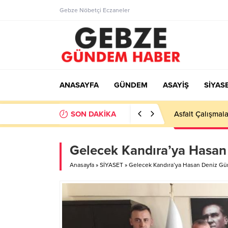
Gebze Nöbetçi Eczaneler
ANASAYFA
GÜNDEM
ASAYİŞ
SİYAS
SON DAKİKA
Ortaöğretime Ge
Gelecek Kandıra’ya Hasan
Anasayfa
»
SİYASET
»
Gelecek Kandıra’ya Hasan Deniz Gür