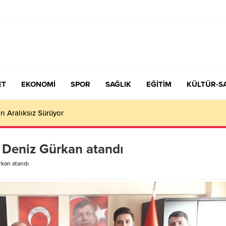
ET
EKONOMİ
SPOR
SAĞLIK
EĞİTİM
KÜLTÜR-S
çiş Tercih ve Yerleştirme Kılavuzu yayımlandı – Nefes Gazetesi – K
 Deniz Gürkan atandı
kan atandı