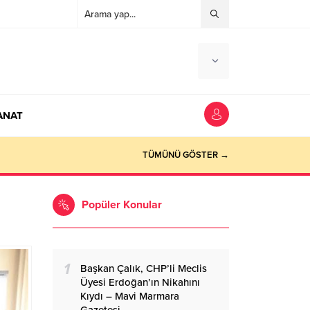
ANAT
ocaeli Haber
TÜMÜNÜ GÖSTER →
Popüler Konular
1
Başkan Çalık, CHP’li Meclis
Üyesi Erdoğan’ın Nikahını
Kıydı – Mavi Marmara