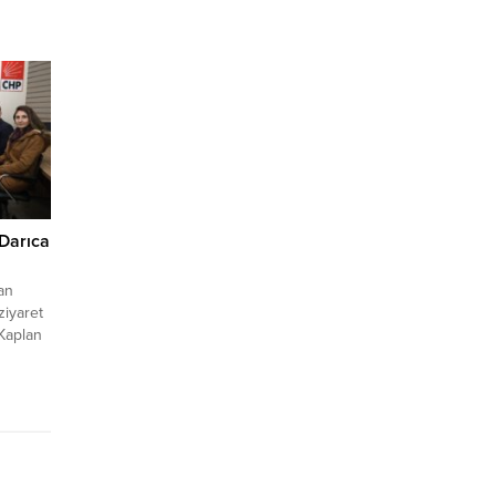
 Kocaeli
lıksız
 esnafı
Darıca
an
ziyaret
 Kaplan
ca ilçe
Başkanı
 etti.
bet
a