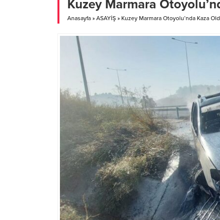
Kuzey Marmara Otoyolu’n
ay sonunu nasıl getireceklerini
Öztürk,
düşünerek...
giderek.
Anasayfa
»
ASAYİŞ
»
Kuzey Marmara Otoyolu’nda Kaza Ol