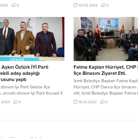
ik’in girdiği çatışmada şehit olan
pahalılığından dert yandı. İYİ Parti
.2022
0
02.02.2022
0
lbül ve şehit Astsubay Kıdemli
İl Teşkilatı’nda saha çalışmaları ara
uş Ferhat Gedik’in öyküsünü
devam ediyor. İYİ Partililer önceki
, “Kesişme; İyi ki Varsın Eren”
gün Derince’de esnaf programı
 7 ayrı salonda 3 bine yakın
düzenledi. İlçede yer alan pek çok
in birlikte izlediğini açıkladı, “Bu
ziyaret eden İYİ Parti...
al filmden etkilenmemek
...
Aşkın Öztürk İYİ Parti
Fatma Kaplan Hürriyet, CHP 
vekili aday adaylığı
İlçe Binasını Ziyaret Etti.
rusunu yaptı
İzmit Belediye Başkan Fatma Kapl
dönem İyi Parti Gebze İlçe
Hürriyet, CHP Darıca İlçe binasını 
, önceki dönem İyi Parti Kocaeli İl
etti. İzmit Belediye Başkan Fatma
ekili, Gebze Ticaret Odası Meclis
Hürriyet ve İzmit Belediyesi
3.2023
0
15.02.2022
0
Özhan Aşkın Öztürk, Ankara’ya
koordinatörü Ozan Aksu, CHP Darı
 İyi Parti Genel Merkezi’nde
binasına gelerek CHP Darıca İlçe 
ekili aday adaylığı başvurusunu
Gökhan Aktaş ve yönetimini ziyaret
ştirdi. Başarılı siyaset insanı
İlçe Başkanı Gökhan Aktaş ile soh
 Dönem Milletvekili seçimi için
eden İzmit Belediye Başkan Fatm
teki görüşmelerini tamamladı.
Kaplan Hürriyet...