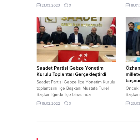
Çağlayan, milletvekili aday adaylığını dün
Mehmetç
21.03.2023
0
19.01
akşam açıkladı. İYİ Parti’ye Gebze
Eren Bü
bölgesinden bir aday adayı daha geldi.
Başçav
Gebzeli genç siyasetçi, uzun süredir İYİ
anlatan
Parti Kocaeli İl Gençlik Kolları Başkanlığı
filmini
görevini sürdüren Gökçe Nesli Kondu
partilin
Çağlayan, aday adaylığı duyurusunu
duygus
dün...
mümkün
Saadet Partisi Gebze Yönetim
Özhan 
Kurulu Toplantısı Gerçekleştirdi
millet
başvu
Saadet Partisi Gebze İlçe Yönetim Kurulu
toplantısını İlçe Başkanı Mustafa Türel
Önceki 
Başkanlığında ilçe binasında
Başkanı
gerçekleştirdi. Mustafa Türel Toplantıda
Başkanv
15.02.2022
0
23.0
hükümete yüklenerek: ”Kıymetli
Üyesi 
arkadaşlar; yaşadığımız “ekonomik krizin
giderek
acı meyvelerini her gün yüzümüz
milletv
ekşiyerek” yiyoruz. Vatandaşlar, bir gün
gerçekle
akaryakıta, ertesi gün elektrik faturasına,
28’inci
bir sonraki gün doğalgaz faturasına bakıp
başkent