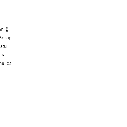
nlığı
 Serap
stü
aha
hallesi