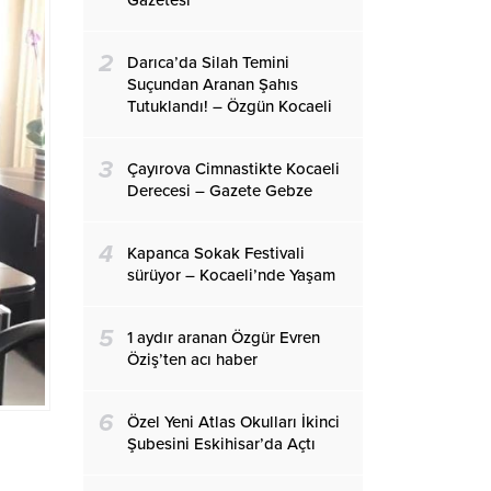
Gazetesi
2
Darıca’da Silah Temini
Suçundan Aranan Şahıs
Tutuklandı! – Özgün Kocaeli
3
Çayırova Cimnastikte Kocaeli
Derecesi – Gazete Gebze
4
Kapanca Sokak Festivali
sürüyor – Kocaeli’nde Yaşam
5
1 aydır aranan Özgür Evren
Öziş’ten acı haber
6
Özel Yeni Atlas Okulları İkinci
Şubesini Eskihisar’da Açtı