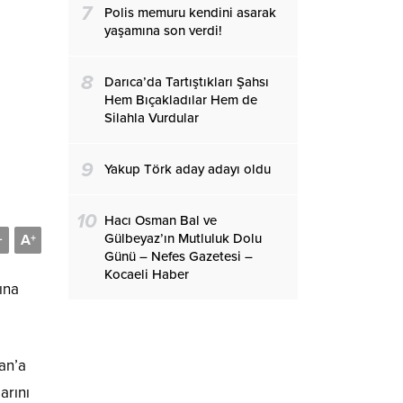
7
Polis memuru kendini asarak
yaşamına son verdi!
8
Darıca’da Tartıştıkları Şahsı
Hem Bıçakladılar Hem de
Silahla Vurdular
9
Yakup Törk aday adayı oldu
10
Hacı Osman Bal ve
Gülbeyaz’ın Mutluluk Dolu
A
-
+
Günü – Nefes Gazetesi –
Kocaeli Haber
ına
an’a
arını