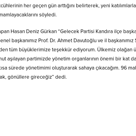
ühlerinin her geçen gün arttığını belirterek, yeni katılımlarla
amamlayacaklarını söyledi.
yapan Hasan Deniz Gürkan “Gelecek Partisi Kandıra ilçe başka
 genel başkanımız Prof. Dr. Ahmet Davutoğlu ve il başkanımız
eden tüm büyüklerimize teşekkür ediyorum. Ülkemiz olağan ü
mut aşılayan partimizde yönetim organlarının önemi bir kat d
 kısa sürede yönetimimi oluşturarak sahaya çıkacağım. 96 ma
k, gönüllere gireceğiz” dedi.