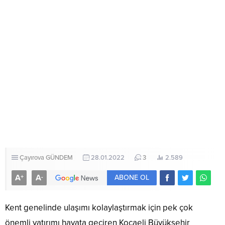
Çayırova
GÜNDEM
28.01.2022
3
2.589
A
A
+
-
ABONE OL
Kent genelinde ulaşımı kolaylaştırmak için pek çok
önemli yatırımı hayata geçiren Kocaeli Büyükşehir