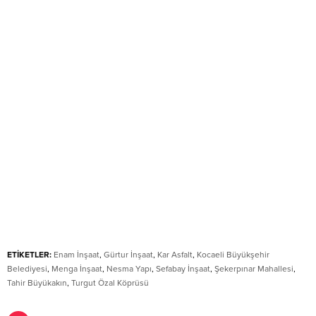
ETİKETLER:
Enam İnşaat
,
Gürtur İnşaat
,
Kar Asfalt
,
Kocaeli Büyükşehir
Belediyesi
,
Menga İnşaat
,
Nesma Yapı
,
Sefabay İnşaat
,
Şekerpınar Mahallesi
,
Tahir Büyükakın
,
Turgut Özal Köprüsü