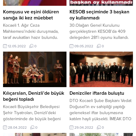
Komşusu ve eşini öldüren
KESOB seçiminde 3 başkan
sanığa iki kez müebbet
oy kullanmadı
Kocaeli 1. Ağır Ceza
30.Olağan Genel Kurulunu
Mahkemesi’ndeki duruşmada,
gerçekleştiren KESOB’da 409
taraf avukatları hazır bulundu.
delegeden 281’i oyunu kullandı.
Sanık Mehmet Akkuzu,
281 oydan 11’inin geçersiz
12.05.2022
0
09.05.2022
0
duruşmaya tutuklu bulunduğu
sayıldığı genel kurulda tek başkan
cezaevinden Ses ve Görüntü
adayı mevcut başkan Kadir
Bilişim Sistemi (SEGBİS)
Durmuş olurken buna rağmen
aracılığıyla katıldı. Mahkeme
geçersiz oylar çıkması seçimi
heyeti, sanığa “kasten öldürme”
takip edenleri şaşırttı. Bazı
suçundan 2 kez müebbet hapis
oylarda ise yönetim kurulunda
cezası verdi. Kandıra Şahinler
yer alan isimlerin üzeri çizildi,
Mahallesi’nde yaşayan Mehmet
üzeri çizilenler Ali Sarı ( 8...
Kılıçarslan, Denizli’de büyük
Denizciler iftarda buluştu
Akkuzu (53), 9 Mayıs 2021’de
beğeni topladı
DTO Kocaeli Şube Başkanı Vedat
tarlada karşılaştığı husumetli...
Kocaeli Büyükşehir Belediyesi
Doğusel’in ev sahipliği yaptığı
Şehir Tiyatroları, Denizli’deki
geleneksel iftar buluşmasına
gösteriminde de büyük beğeni
katılım hayli yüksekti. İMEAK DTO
topladı. Şehir Tiyatroları’nın
Yönetim Kurulu Başkanı Tamer
28.04.2022
0
29.04.2022
0
İskender Pala’nın yazdığı
Kıran, Kocaeli Vali Yardımcısı