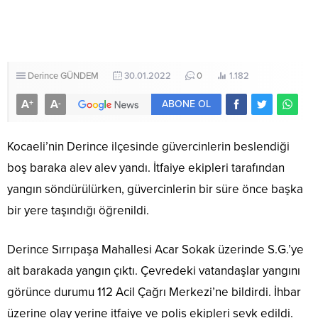
Derince
GÜNDEM
30.01.2022
0
1.182
A
A
+
-
ABONE OL
Kocaeli’nin Derince ilçesinde güvercinlerin beslendiği
boş baraka alev alev yandı. İtfaiye ekipleri tarafından
yangın söndürülürken, güvercinlerin bir süre önce başka
bir yere taşındığı öğrenildi.
Derince Sırrıpaşa Mahallesi Acar Sokak üzerinde S.G.’ye
ait barakada yangın çıktı. Çevredeki vatandaşlar yangını
görünce durumu 112 Acil Çağrı Merkezi’ne bildirdi. İhbar
üzerine olay yerine itfaiye ve polis ekipleri sevk edildi.