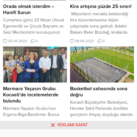
Partisi Gebze İlçe Başkanı
serbest kalana dek yaklaşık 13
Orada olmak isterdim –
Kira artışına yüzde 25 sınırı!
Mustafa Türel’in eniştesiydi.
yıl...
Hanifi Surun
Milyonların merakla beklendiği
Gebze Yeni Haber Gazetesi...
Cumartesi günü 23 Nisan Ulusal
kira düzenlemesine ilişkin
Egemenlik ve Çocuk Bayramı ve
çalışmada sona gelindi. Adalet
Gazi Meclisimizin kuruluşunun
Bakanı Bekir Bozdağ, kiralarda
102. Yılı tüm yurtta olduğu
artış sınırını açıkladı. ARTIŞ
25.04.2022
0
08.06.2022
0
Gebze’de de coşkuyla kutlandı.
YÜZDE 25’İ AŞAMAYACAK
Cuma gecesi başlayan şiddetli bir
Bozdağ, 1 Temmuz 2023’e kadar
baş ağrısı tüm cumartesi günü
yenilenecek kira sözleşmelerinde
sürdüğü için ne resmi ne de
artışın bir önceki yılın yüzde 25’ini
CHP’nin yaptığı alternatif
geçemeyeceğini söyledi. Bunun
kutlamalara ne yazık ki
üzerindeki artışlar geçerli
katılamadım. Resmi törenlerdeki
olmayacak. DÜZENLEME NE
sıkıcı ve...
KADAR GEÇERLİ OLACAK?
Marmara Yaşasın Grubu
Basketbol sahasında sona
Borçlar Kanunu’nda yapılacak...
Kocaeli’de incelemelerde
doğru
bulundu
Kocaeli Büyükşehir Belediyesi,
Marmara Yaşasın Grubu’nun
Hereke Sahil Parkında özellikle
Ergene-Biga-Bandırma- Bursa-
gençlerin ihtiyaç duyduğu alanda
Yalova- Kocaeli- İstanbul hattında
spor yapma imkânı veriyor.
29.05.2022
0
04.06.2022
0
REKLAMI KAPAT
sürdürdüğü ziyaretlerin bugün ki
Büyükşehir, spor yapılabilecek
noktası Kocaeli’ydi. Tütünçiftlik
sahaları ilimizin her noktasına