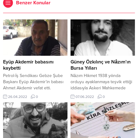
Benzer Konular
Eyüp Akdemir babasını
Güney Özkılınç ve Nâzım’ın
kaybetti
Bursa Yılları
Petrol-İş Sendikası Gebze Şube
Nâzım Hikmet 1938 yılında
Başkanı Eyüp Akdemir’in babası
orduyu ayaklanmaya teşvik ettiği
Ahmet Akdemir vefat etti.
iddiasıyla Askeri Mahkemede
Özdemir bugün (25 Nisan Salı)
yargılanarak on beş yıl,
26.04.2022
0
07.06.2022
0
Karamürsel’in Kızderbent
İstanbul’da da donanmayı
Mahallesi’nde Fevzi Çakmak Paşa
ayaklanmaya teşvik suçundan
Camii’nde öğlen namazına
yirmi yıla mahkûm olur. İki cezanın
müteakip kılınacak cenaze
birleştirilmesiyle Hikmet, toplam
namazının ardından toprağa
yirmi sekiz yıl hapis cezasına
verilecek. Merhum Ahmet
çarptırılır. Girdiği açlık grevi
Akdemir aynı zamanda Saadet
sonrası 1950 yılında çıkarılan afla