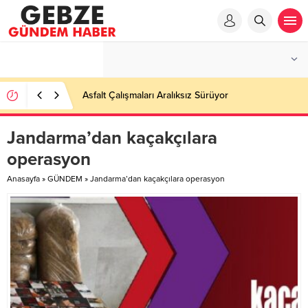
Ortaöğretime Geçiş Tercih ve Yerleştirme Kılavuzu
yayımlandı – Nefes Gazetesi – Kocaeli Haber
Jandarma’dan kaçakçılara
operasyon
Anasayfa
»
GÜNDEM
»
Jandarma’dan kaçakçılara operasyon