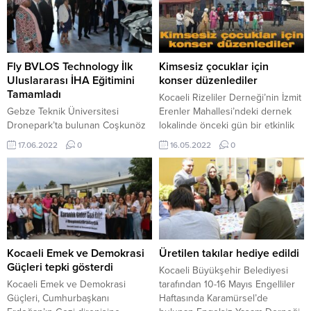
olduğunu belirledi. Tespit edilen
Veysel Özkol ve Mehmet Eken
zanlıları takibe alan emniyet
getirilirken yönetim kurulunu ise
güçleri, aynı bölgede yine
Seyithan İyison ve Bedrettin
inşaattan hırsızlık yapmak isteyen
Güner oluşturdu. Darıca merkezli
2 kişiyi yakalayarak gözaltına...
kurulan Geri Dönüşümcüler
Fly BVLOS Technology İlk
Kimsesiz çocuklar için
Derneği’nin Başkanı Muhyeddin
Uluslararası İHA Eğitimini
konser düzenlediler
Altun, Gebze,...
Tamamladı
Kocaeli Rizeliler Derneği’nin İzmit
Gebze Teknik Üniversitesi
Erenler Mahallesi’ndeki dernek
Dronepark’ta bulunan Coşkunöz
lokalinde önceki gün bir etkinlik
Holding iştiraki Fly BVLOS
gerçekleştirildi. Katılımın yüksek
17.06.2022
0
16.05.2022
0
Technology, İHA pilotluğu eğitimi
olduğunu konser
alan öğrencilerini mezun etti.
organizasyonunda, Recebim,
Gebze Teknik Üniversitesi
Gökhan Can, Zeynep Birinci,
Kongre ve Kültür Merkezi’nde
Bedirhan, Bülent Yağızer ve Enes
düzenlenen törene birçok farklı
olmak üzere 6 altı sanatçı sahne
ülkeden büyükelçi ve çok sayıda
aldı. Ayrıca organizasyonda
davetli katıldı. Geçtiğimiz
katılımcılara yemek ve çay
günlerde İngiltere’ye İHA ihracatı
ikramında bulunuldu. Kocaeli
Kocaeli Emek ve Demokrasi
Üretilen takılar hediye edildi
gerçekleştiren Fly BVLOS, önemli
Rizeliler Derneği Başkanı ve aynı
Güçleri tepki gösterdi
Kocaeli Büyükşehir Belediyesi
başarılara imza atmaya devam
zamanda...
Kocaeli Emek ve Demokrasi
tarafından 10-16 Mayıs Engelliler
ediyor....
Güçleri, Cumhurbaşkanı
Haftasında Karamürsel’de