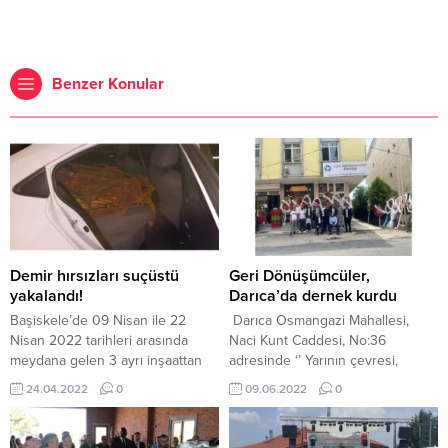
Benzer Konular
Demir hırsızları suçüstü
Geri Dönüşümcüler,
yakalandı!
Darıca’da dernek kurdu
Başiskele’de 09 Nisan ile 22
Darıca Osmangazi Mahallesi,
Nisan 2022 tarihleri arasında
Naci Kunt Caddesi, No:36
meydana gelen 3 ayrı inşaattan
adresinde ‘’ Yarının çevresi,
demir malzeme çalınması ile ilgili
bugünden oluşturulur’’ sloganı ile
24.04.2022
0
09.06.2022
0
çalışma başlatan Kocaeli İl
kurulan geri dönüşümcüler
Emniyet Müdürlüğü ekipleri,
derneğinin kurucu başkanlığına
olayları E.K(33) ve B.T(26)
Muhyeddin Altun, yardımcılığına