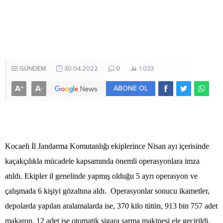
GÜNDEM
30.04.2022
0
1.033
A
A
+
-
ABONE OL
Kocaeli İl Jandarma Komutanlığı ekiplerince Nisan ayı içerisinde
kaçakçılıkla mücadele kapsamında önemli operasyonlara imza
atıldı. Ekipler il genelinde yapmış olduğu 5 ayrı operasyon ve
çalışmada 6 kişiyi gözaltına aldı. Operasyonlar sonucu ikametler,
depolarda yapılan aralamalarda ise, 370 kilo tütün, 913 bin 757 adet
makaron, 12 adet ise otomatik sigara sarma makinesi ele geçirildi.