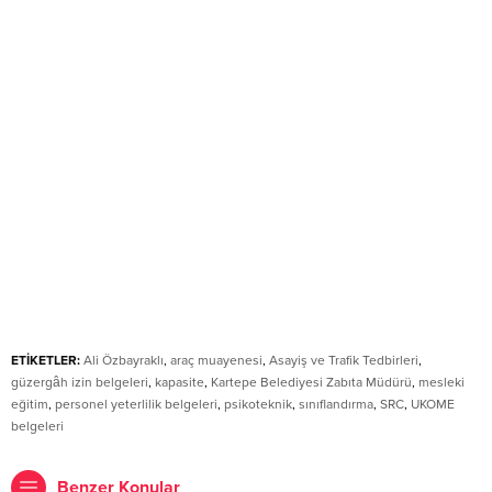
ETİKETLER:
Ali Özbayraklı
,
araç muayenesi
,
Asayiş ve Trafik Tedbirleri
,
güzergâh izin belgeleri
,
kapasite
,
Kartepe Belediyesi Zabıta Müdürü
,
mesleki
eğitim
,
personel yeterlilik belgeleri
,
psikoteknik
,
sınıflandırma
,
SRC
,
UKOME
belgeleri
Benzer Konular