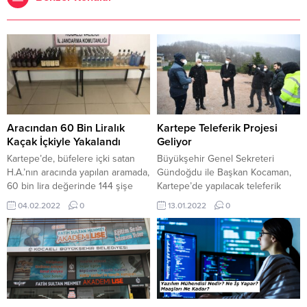
Aracından 60 Bin Liralık
Kartepe Teleferik Projesi
Kaçak İçkiyle Yakalandı
Geliyor
Kartepe’de, büfelere içki satan
Büyükşehir Genel Sekreteri
H.A.’nın aracında yapılan aramada,
Gündoğdu ile Başkan Kocaman,
60 bin lira değerinde 144 şişe
Kartepe’de yapılacak teleferik
kaçak içki ele geçirildi. Kocaeli İl
projesinin başlangıç noktasında
04.02.2022
0
13.01.2022
0
Jandarma Komutanlığı ekipleri, 45
incelemelerde bulundu. Kartepe
yaşındaki
Belediye Başkanı Mustafa
H.A.’nın Kartepe ilçesi Maşukiye Mahallesi’nde
Kocaman, Kocaeli Büyükşehir
büfelere kaçak içki sattığını
Belediyesi Genel Sekreteri
belirledi. Savcılıktan alınan arama
Balamir Gündoğdu’yu konuk etti.
izninin ardından dün akşam
Başkan Kocaman ile Gündoğdu,
H.A.’ya ait araç durdurularak
Kocaeli’nin 50 yıllık hayali olan