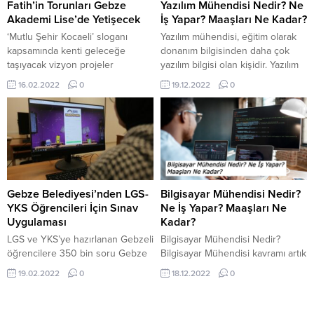
arama yapıldı. Araçta 62 şişe viski,
Kartepe Teleferik Projesinin
Fatih’in Torunları Gebze
Yazılım Mühendisi Nedir? Ne
25 şişe rakı ve 57 şişe...
Derbent bölgesinden başlayacak
Akademi Lise’de Yetişecek
İş Yapar? Maaşları Ne Kadar?
istasyon alanında incelemelerde
‘Mutlu Şehir Kocaeli’ sloganı
Yazılım mühendisi, eğitim olarak
bulundu. FİRMA YETKİLİLERİ...
kapsamında kenti geleceğe
donanım bilgisinden daha çok
taşıyacak vizyon projeler
yazılım bilgisi olan kişidir. Yazılım
geliştiren Kocaeli Büyükşehir
Mühendisi Ne İş Yapar?
16.02.2022
0
19.12.2022
0
Belediyesi, yürüttüğü çalışmalar
Geliştirilecek yazılım hakkında
yanında eğitime de büyük destek
kullanıcı ihtiyaçlarını analiz edip
veriyor. Bu bağlamda Kocaeli
çözüm bulur. Yazılım konusunda
genelinde yaşayan çocuk ve
gelişmeleri takip edip
gençlerin eğitimde başarı
uygulayabilir. Yazılım geliştirme
grafiklerini yukarı taşımayı
sürecinde daha etkin çalışma,
amaçlayan Büyükşehir, ‘Akademi
kullanıcılarla iletişim ve proje
Lise’ projelerine bir yenisini
yönetimi yapabilir. Geliştirilen
Gebze Belediyesi’nden LGS-
Bilgisayar Mühendisi Nedir?
Gebze’de ekliyor. Gençlik ve Spor
yazılımın tasarım, planlama, analiz,
YKS Öğrencileri İçin Sınav
Ne İş Yapar? Maaşları Ne
Hizmetleri Dairesi Başkanlığı’na...
programlama ve...
Uygulaması
Kadar?
LGS ve YKS’ye hazırlanan Gebzeli
Bilgisayar Mühendisi Nedir?
öğrencilere 350 bin soru Gebze
Bilgisayar Mühendisi kavramı artık
Belediyesi’nden hediye.
genel bir alanı niteler oldu. Kimse
19.02.2022
0
18.12.2022
0
Öğrenciler
okulu bitirdikten sonra Bilgisayar
http://egitim.gebze.bel.tr/
Mühendisi ünvanıyla çalışmıyor.
adresine girerek üyelik talep
Üstelik teknolojinin gelişmesiyle