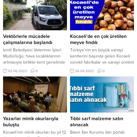
tamamlandı. İhale komisyonun
değerlendirmesinin ardından
ihaleye 61 milyon 490 bin TL teklif
sunan RHZ İnşaat ile sözleşme
imzalandı. Yer teslimini yarın (10
Haziran Cuma) yapacak olan
Vektörlerle mücadele
Kocaeli’de en çok üretilen
Büyükşehir, firmaya inşaat
çalışmalarına başlandı
meyve fındık
çalışmalarına hızla...
İzmit Belediyesi Veteriner İşleri
Türkiye’nin en büyük sanayi
Müdürlüğü, hava sıcaklıklarının
kentlerini başında gelen Kocaeli
artmasıyla birlikte kent genelinde
sürekli fabrikalar ve sanayi üretimi
uygulayacağı ilaçlama
ile anılsa da, Kocaeli’de çok
02.06.2022
0
26.04.2022
0
çalışmalarına başladı. Belediye
önemli tarımsal faaliyet yapılıyor.
bünyesinde bulunan üç farklı
TUİK verilerinden derlenen
araç, haftanın üç günü belirlenen
bilgilere göre, Kocaeli’de özellikle
saatler ve bölgelerde ilaçlama
meyve üretiminde önemli ürünler
çalışması yapacak. Özellikle
yetiştiriliyor. Kocaeli’de ise 2021
sivrisineklerin yoğun olarak
yılında en çok üretilen meyve ise
bulunduğu dere kenarları, su
fındık oldu. ZEYTİN ÜRETİMİ DE
kanalları, kanalizasyonlar ve
VAR...
Yazarlar minik okurlarıyla
Tıbbi sarf malzeme satın
mahalleleri ilaçlayacak olan
buluştu
alınacak
ekipler, vatandaşların rahat bir
Kocaeli’nin minik okurları bu yıl 12.
Basın İlan Kurumu ilan portalı
yaz...