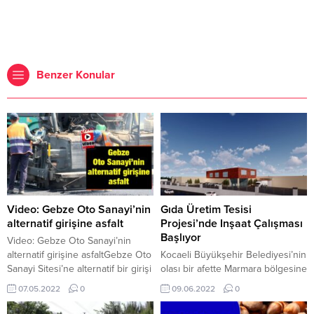
Benzer Konular
Video: Gebze Oto Sanayi’nin
Gıda Üretim Tesisi
alternatif girişine asfalt
Projesi’nde Inşaat Çalışması
Başlıyor
Video: Gebze Oto Sanayi’nin
alternatif girişine asfaltGebze Oto
Kocaeli Büyükşehir Belediyesi’nin
Sanayi Sitesi’ne alternatif bir girişi
olası bir afette Marmara bölgesine
için geçen yıl açılan 1175 sokağın
hizmet sunması için
07.05.2022
0
09.06.2022
0
son kat asfaltı serildi.
projelendirdiği Gıda Üretim Tesisi
Projesi için ihale süreci