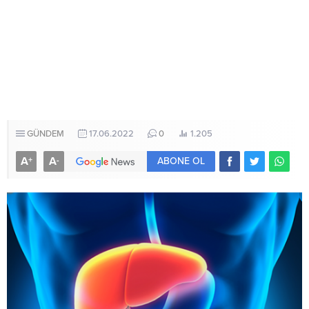
GÜNDEM
17.06.2022
0
1.205
A
A
+
-
ABONE OL