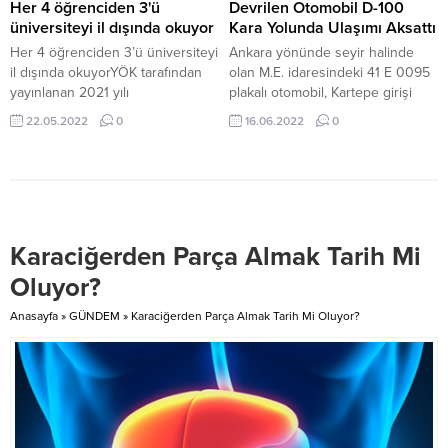
gün sürecek Çayırova Spor ve
Her 4 öğrenciden 3'ü
Devrilen Otomobil D-100
Gençlik Festivali’nde Çayırova
üniversiteyi il dışında okuyor
Kara Yolunda Ulaşımı Aksattı
Stadyumu sporseverlere
Her 4 öğrenciden 3’ü üniversiteyi
Ankara yönünde seyir halinde
kapılarını açacak. Festivalde; ayak
il dışında okuyorYÖK tarafından
olan M.E. idaresindeki 41 E 0095
tenisi, basketbol, voleybol,
yayınlanan 2021 yılı
plakalı otomobil, Kartepe girişi
körling,...
Yükseköğretime Geçişte Öğrenci
mevkisinde yol çalışmaları
22.05.2022
0
16.06.2022
0
Hareketliliği raporuna göre
nedeniyle yavaşlayan Y.Ç’nin
Kocaeli’de ikamet eden
kullandığı 34 B 3924 plakalı
öğrencilerin yüzde 73.6’sı farklı
otomobil ile A.T. yönetimindeki 41
illeri tercih etti.
HB 332 plakalı hafif ticari araca
çarparak devrildi. Yaralananın
olmadığı kaza nedeniyle D-100
Karaciğerden Parça Almak Tarih Mi
kara yolunun Ankara yönü
ulaşıma kapandı. İhbar...
Oluyor?
Anasayfa
»
GÜNDEM
»
Karaciğerden Parça Almak Tarih Mi Oluyor?