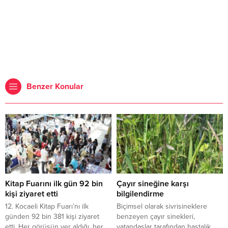
Benzer Konular
Kitap Fuarını ilk gün 92 bin
Çayır sineğine karşı
kişi ziyaret etti
bilgilendirme
12. Kocaeli Kitap Fuarı’nı ilk
Biçimsel olarak sivrisineklere
günden 92 bin 381 kişi ziyaret
benzeyen çayır sinekleri,
etti. Her görüşün yer aldığı, her
vatandaşlar tarafından hastalık