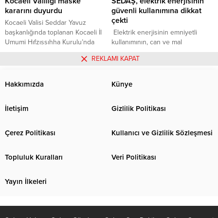
Kocaeli Valiliği maske
SEDAŞ, elektrik enerjisinin
Cemevleri başkanları, Kocaeli
ve Kocaeli İl...
kararını duyurdu
güvenli kullanımına dikkat
Büyükşehir Belediye Başkanı
çekti
Kocaeli Valisi Seddar Yavuz
Doç. Dr. Tahir...
başkanlığında toplanan Kocaeli İl
Elektrik enerjisinin emniyetli
Umumi Hıfzıssıhha Kurulu’nda
kullanımının, can ve mal
yeni karar alındı. Kararda, toplu
güvenliğinin sağlanması açısından
31.05.2022
0
13.06.2022
0
REKLAMI KAPAT
taşıma araçlarında maske takma
önem gösterilmesi gereken bir
zorunluluğuna ilişkin uygulamaya
konu olduğuna değinen SEDAŞ
son verildiği belirtilirken, sağlık
yetkilileri, Çalışma ve Sosyal
Hakkımızda
Künye
kuruluşlarında ise maske kullanım
Güvenlik Bakanlığı tarafından
uygulamasına devam edileceği
yayımlanan “Yapı İşlerinde İş
İletişim
Gizlilik Politikası
vurgulandı. Haber: Ahmet
Sağlığı ve Güvenliği” yönetmeliği
Zeki AYAR
kapsamında, enerji kesintisi
yapılacak olan yerlerde önceden
Çerez Politikası
Kullanıcı ve Gizlilik Sözleşmesi
haber verilmesinin ve planlı
kesinti önlemi alınmasının
Topluluk Kuralları
Veri Politikası
gerekliliğini hatırlattı. Elektrik...
Yayın İlkeleri