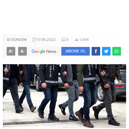
GÜNDEM
17.06.2022
0
1.099
A
A
+
-
ABONE OL