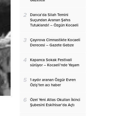
Gazetesi
2
Darıca’da Silah Temini
Suçundan Aranan Şahıs
Tutuklandı! – Özgün Kocaeli
3
Çayırova Cimnastikte Kocaeli
Derecesi – Gazete Gebze
4
Kapanca Sokak Festivali
sürüyor – Kocaeli’nde Yaşam
5
1 aydır aranan Özgür Evren
Öziş’ten acı haber
6
Özel Yeni Atlas Okulları İkinci
Şubesini Eskihisar’da Açtı