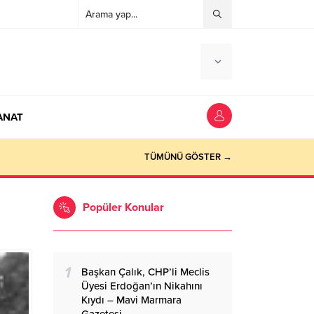
ANAT
ocaeli Haber
TÜMÜNÜ GÖSTER →
Popüler Konular
1
Başkan Çalık, CHP’li Meclis
Üyesi Erdoğan’ın Nikahını
Kıydı – Mavi Marmara