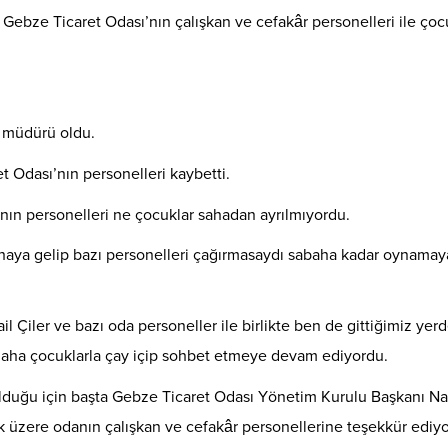
 Gebze Ticaret Odası’nın çalışkan ve cefakâr personelleri ile çoc
n müdürü oldu.
Odası’nın personelleri kaybetti.
ın personelleri ne çocuklar sahadan ayrılmıyordu.
ahaya gelip bazı personelleri çağırmasaydı sabaha kadar oyna
ma
y
 Çiler ve bazı oda personeller ile birlikte ben de gittiğimiz yer
n daha çocuklarla çay içip sohbet etmeye devam ediyordu.
olduğu için başta Gebze Ticaret Odası Yönetim Kurulu Başkanı Na
mak üzere odanın çalışkan ve cefakâr personellerine teşekkür ediy