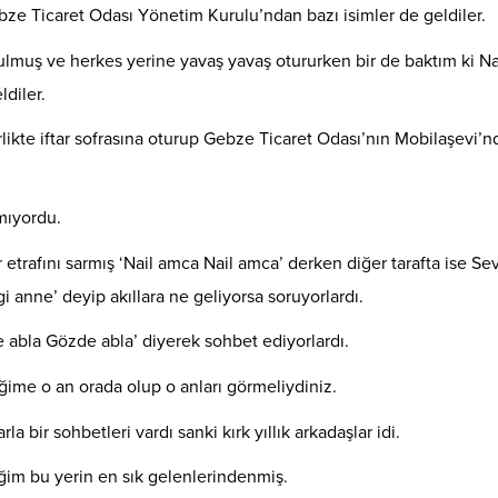
ebze Ticaret Odası Yönetim Kurulu’ndan bazı isimler de geldiler.
rulmuş ve herkes yerine yavaş yavaş otururken bir de baktım ki Na
ldiler.
ikte iftar sofrasına oturup Gebze Ticaret Odası’nın Mobilaşevi’
mıyordu.
r etrafını sarmış ‘Nail amca Nail amca’ derken diğer tarafta ise Se
gi anne’ deyip akıllara ne geliyorsa soruyorlardı.
e abla Gözde abla’ diyerek sohbet ediyorlardı.
me o an orada olup o anları görmeliydiniz.
a bir sohbetleri vardı sanki kırk yıllık arkadaşlar idi.
ttiğim bu yerin en sık gelenlerindenmiş.