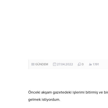
GÜNDEM
27.04.2022
0
1.191
Önceki akşam gazetedeki işlerimi bitirmiş ve bir
gelmek istiyordum.