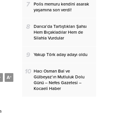
7
Polis memuru kendini asarak
yaşamına son verdi!
8
Darıca’da Tartıştıkları Şahsı
Hem Bıçakladılar Hem de
Silahla Vurdular
9
Yakup Törk aday adayı oldu
10
Hacı Osman Bal ve
Gülbeyaz’ın Mutluluk Dolu
A
-
+
Günü – Nefes Gazetesi –
Kocaeli Haber
a