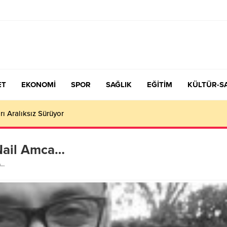
ET
EKONOMİ
SPOR
SAĞLIK
EĞİTİM
KÜLTÜR-S
çiş Tercih ve Yerleştirme Kılavuzu yayımlandı – Nefes Gazetesi – K
Nail Amca…
a…