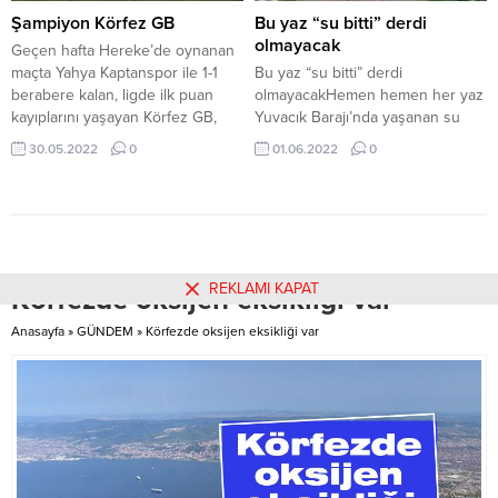
Başkanı Yunus Emre...
yapılan kongre sonrası Kulüp
Şampiyon Körfez GB
Bu yaz “su bitti” derdi
Başkanlığı koltuğuna oturan
olmayacak
Geçen hafta Hereke’de oynanan
Dilovası...
maçta Yahya Kaptanspor ile 1-1
Bu yaz “su bitti” derdi
berabere kalan, ligde ilk puan
olmayacakHemen hemen her yaz
kayıplarını yaşayan Körfez GB,
Yuvacık Barajı’nda yaşanan su
şampiyonluk kutlamalarını bu
sıkıntısı bu yaz olmayacak.
30.05.2022
0
01.06.2022
0
haftaya bırakmıştı. Kırmızı-Beyazlı
Yuvacık Barajı ağzına kadar dolu
ekip, önceki akşam M.Ali Kağıtçı
Stadı’ndaki maçta Vezirçiftliğispor
karşısında 9-1 kazandı, son iki
haftaya en yakın rakibinin 5 puan
önünde giriyor. Son iki maçından
REKLAMI KAPAT
Körfezde oksijen eksikliği var
birini hükmen...
Anasayfa
»
GÜNDEM
»
Körfezde oksijen eksikliği var