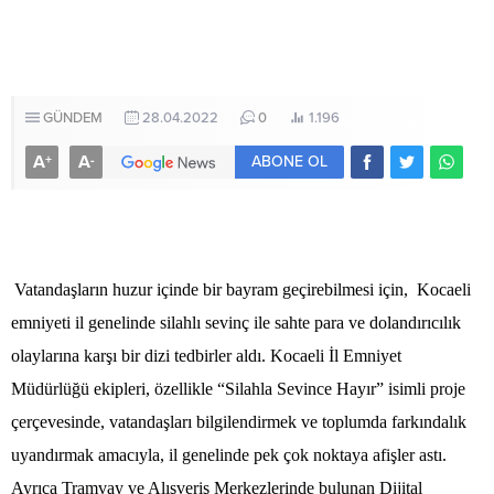
GÜNDEM
28.04.2022
0
1.196
A
A
+
-
ABONE OL
Vatandaşların huzur içinde bir bayram geçirebilmesi için, Kocaeli
emniyeti il genelinde silahlı sevinç ile sahte para ve dolandırıcılık
olaylarına karşı bir dizi tedbirler aldı. Kocaeli İl Emniyet
Müdürlüğü ekipleri, özellikle “Silahla Sevince Hayır” isimli proje
çerçevesinde, vatandaşları bilgilendirmek ve toplumda farkındalık
uyandırmak amacıyla, il genelinde pek çok noktaya afişler astı.
Ayrıca Tramvay ve Alışveriş Merkezlerinde bulunan Dijital