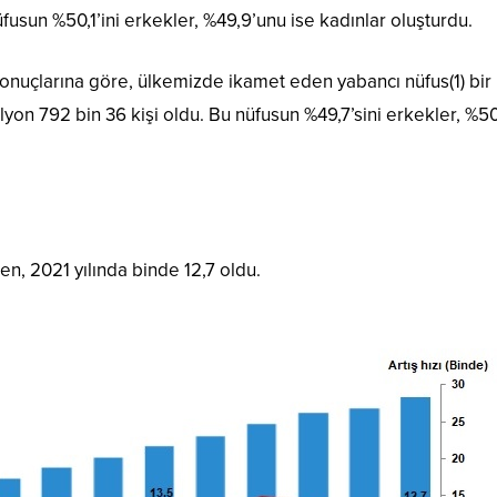
üfusun %50,1’ini erkekler, %49,9’unu ise kadınlar oluşturdu.
onuçlarına göre, ülkemizde ikamet eden yabancı nüfus(1) bir
ilyon 792 bin 36 kişi oldu. Bu nüfusun %49,7’sini erkekler, %5
iken, 2021 yılında binde 12,7 oldu.