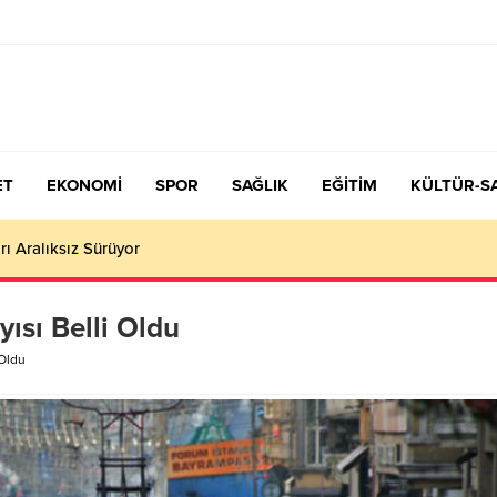
ET
EKONOMİ
SPOR
SAĞLIK
EĞİTİM
KÜLTÜR-S
çiş Tercih ve Yerleştirme Kılavuzu yayımlandı – Nefes Gazetesi – K
ısı Belli Oldu
 Oldu