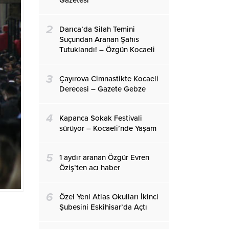
Gazetesi
2
Darıca’da Silah Temini
Suçundan Aranan Şahıs
Tutuklandı! – Özgün Kocaeli
3
Çayırova Cimnastikte Kocaeli
Derecesi – Gazete Gebze
4
Kapanca Sokak Festivali
sürüyor – Kocaeli’nde Yaşam
5
1 aydır aranan Özgür Evren
Öziş’ten acı haber
6
Özel Yeni Atlas Okulları İkinci
Şubesini Eskihisar’da Açtı