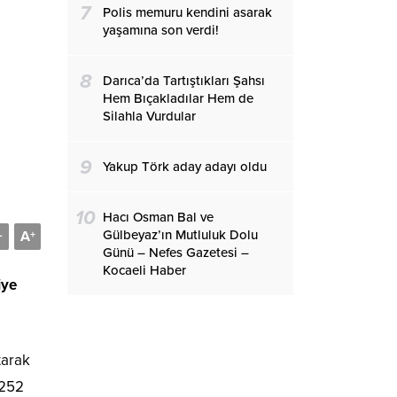
7
Polis memuru kendini asarak
yaşamına son verdi!
8
Darıca’da Tartıştıkları Şahsı
Hem Bıçakladılar Hem de
Silahla Vurdular
9
Yakup Törk aday adayı oldu
10
Hacı Osman Bal ve
Gülbeyaz’ın Mutluluk Dolu
A
-
+
Günü – Nefes Gazetesi –
Kocaeli Haber
iye
tarak
 252