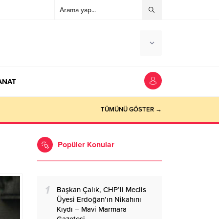
ANAT
ocaeli Haber
TÜMÜNÜ GÖSTER →
Popüler Konular
1
Başkan Çalık, CHP’li Meclis
Üyesi Erdoğan’ın Nikahını
Kıydı – Mavi Marmara