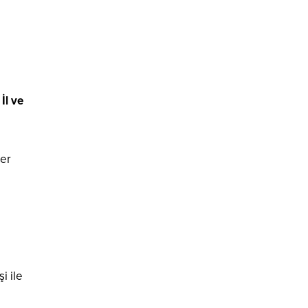
İl ve
ğer
i ile