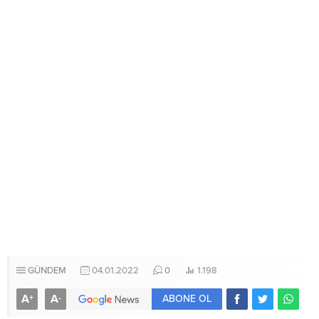
GÜNDEM
04.01.2022
0
1.198
A
A
+
-
ABONE OL