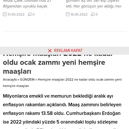
Vedat Çalık, Dilovası’nda 27
günden 92 bin 381 kişi ziyaret
Afganistan uyruklu kaçak
etti. Her görüşün yer aldığı, her
göçmenin yakalanması sonrası
fikrin ifade edildiği herkesin fuarı,
31.05.2022
0
16.05.2022
0
kaçan 69 göçmenin akıbetini
24 Mayıs’a kadar söyleşiler, imza
sormuş, 96 Afganlıyı taşıyan tır
günleri ve etkinliklerle devam
şoförü, araç sahibi ve aracın bağlı
edecek. 315 YAYINEVİ, 40
olduğu şirket hakkında suç
SAHAF VE STK, 673 ETKİNLİK14-
duyurusunda bulunacaklarını
22 Mayıs tarihleri arasında 9 gün
duyurmuştu. Çalık ve partilileri,
boyunca 315 yayınevi, 40 sahaf
REKLAMI KAPAT
Hemşire maaşları 2022 ne kadar
bugün Kocaeli Adliyesi’ne
ve...
giderek suç duyurusunda
oldu ocak zammı yeni hemşire
bulundu ve adliye önünde...
maaşları
Anasayfa
»
GÜNDEM
»
Hemşire maaşları 2022 ne kadar oldu ocak zammı yeni
hemşire maaşları
Milyonlarca emekli ve memurun beklediği aralık ayı
enflasyon rakamları açıklandı. Maaş zammını belirleyen
enflasyon rakamı 13.58 oldu. Cumhurbaşkanı Erdoğan
ise 2022 yılındaki yüzde 5 oranındaki toplu sözleşme