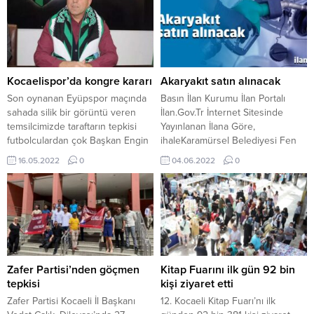
2022 yılındaki yüzde 5 oranındaki
da dün itibariyle kilosu 160 liradan
toplu sözleşme zammını yüzde
satılmaya başlandı. Bifteğin kilosu
7.5'e çıkardıklarını söyledi ve zam
180-190 lira, bonfilenin kilosu...
miktarı 30.5 oldu. Peki araştırma
görevlisi maaşları 2022 yılında
kaç oldu? Araştırma görevlisi
Kocaelispor’da kongre kararı
Akaryakıt satın alınacak
zamlı ocak...
Son oynanan Eyüpspor maçında
Basın İlan Kurumu İlan Portalı
sahada silik bir görüntü veren
İlan.Gov.Tr İnternet Sitesinde
temsilcimizde taraftarın tepkisi
Yayınlanan İlana Göre,
futbolculardan çok Başkan Engin
ihaleKaramürsel Belediyesi Fen
Koyun ve yönetim kuruluna
İşleri Müdürlüğü Akaryakıt
16.05.2022
0
04.06.2022
0
olmuştu. Maçtan hemen sonra
Ürünleri Alımı alımı 14.06.2022
kongre kararı alan Başkan Engin
saat:11.00’da 4 Temmuz Mahallesi
Koyun ve kurmayları tekrar aday
Cumhuriyet Caddesi No:2
olmayı düşünmüyor. Kongre
Karamürsel/KOCAELİ
kararının bu hafta içi resmi olarak
gerçekleştirilecek.Ayrıntılı bilgi
açıklanması bekleniyor.
için tıklayınız…
Zafer Partisi’nden göçmen
Kitap Fuarını ilk gün 92 bin
tepkisi
kişi ziyaret etti
Zafer Partisi Kocaeli İl Başkanı
12. Kocaeli Kitap Fuarı’nı ilk