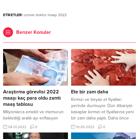
ETİKETLER:
uzman doktor maaşı 2022
Benzer Konular
Araştırma görevlisi 2022
Ete bir zam daha
maaşı kaç para oldu zamlı
Kırmızı ve beyaz et fiyatları
maaş tablosu
yerinde durmuyor. Dün itibariyle
Milyonlarca emekli ve memurun
kasaplar kırmızı et fiyatlarına yeni
beklediği aralık ayı enflasyon
bir zam daha yaptı. Daha önce
rakamları açıklandı. Maaş zammını
128 lira olan dana kıymanın kilosu
04.01.2022
0
10.05.2022
0
belirleyen enflasyon rakamı 13.58
140 liraya, bazı kasaplarda ise
oldu. Cumhurbaşkanı Erdoğan ise
150-160 liraya çıktı. Dana kuşbaşı