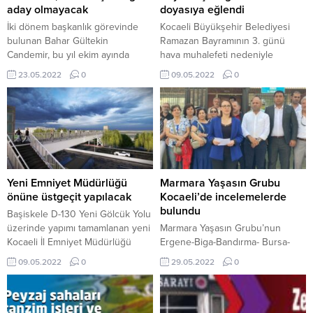
aday olmayacak
doyasıya eğlendi
İki dönem başkanlık görevinde
Kocaeli Büyükşehir Belediyesi
bulunan Bahar Gültekin
Ramazan Bayramının 3. günü
Candemir, bu yıl ekim ayında
hava muhalefeti nedeniyle
yapılması planlanan Kocaeli
yapamadığı ‘Bu bayram Köyümde
23.05.2022
0
09.05.2022
0
Barosu genel kurulunda, aday
Şenlik Var’ etkinliğini Kulmahmut
olmayacağını açıkladı. Sosyal
Horozum Köyünde gerçekleştirdi.
medya hesabından bir açıklama
İzmit’in Çocukları Dostluk
yapan Candemir şu ifadelere yer
Grubunun ev sahipliğinde
verdi: “Mensubu olmaktan büyük
Büyükşehir Belediyesi’nin
bir onur ve mutluluk duyduğum
desteğiyle köy okulu bahçesinde
Kocaeli Barosu her zaman her
düzenlenen etkinlikte başta
şartta hukukun üstünlüğü,
çocuklar olmak üzere vatandaşlar
Yeni Emniyet Müdürlüğü
Marmara Yaşasın Grubu
demokrasi ve...
doyasıya eğlendi. KÖYDE
önüne üstgeçit yapılacak
Kocaeli’de incelemelerde
BAYRAM COŞKUSUKocaeli’nde
bulundu
Başiskele D-130 Yeni Gölcük Yolu
bayram coşkusunu köylere
üzerinde yapımı tamamlanan yeni
Marmara Yaşasın Grubu’nun
taşıyan Kocaeli Büyükşehir...
Kocaeli İl Emniyet Müdürlüğü
Ergene-Biga-Bandırma- Bursa-
hizmet binasına ulaşımı
Yalova- Kocaeli- İstanbul hattında
09.05.2022
0
29.05.2022
0
sağlayacak yaya üst geçidi ve
sürdürdüğü ziyaretlerin bugün ki
toplu taşıma araçlarının durup
noktası Kocaeli’ydi. Tütünçiftlik
kalkabileceği durak cebi yapılması
Sahili Koruma ve Güzelleştirme
için Büyükşehir Belediyesi
Derneği’nin çağrısıyla Marmara