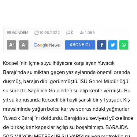
GÜNDEM
10.05.2022
0
1.066
A
A
+
-
ABONE OL
Kocaeli’nin içme suyu ihtiyacını karşılayan Yuvacık
Barajı’nda su miktarı geçen yaz aylarında önemli oranda
düşmüş, barajın dibi görünmüştü. İSU Genel Müdürlüğü
su süreçte Sapanca Gölü’nden su alıp kente vermişti. Bu
yıl su konusunda Kocaeli bir hayli şanslı bir yıl yaşadı. Kış
mevsiminde yağan bolca kar ve sonrasındaki yağmurlar
Yuvacık Barajı’nı doldurdu. Barajda su seviyesi yükselince
de birkaç kez kapaklar açılıp su boşaltılmıştı. BARAJDA
50,5 MİLYON METREKÜP SU VAR51 milyon metreküp su