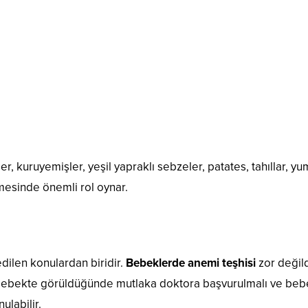
ler, kuruyemişler, yeşil yapraklı sebzeler, patates, tahıllar, y
lmesinde önemli rol oynar.
dilen konulardan biridir.
Bebeklerde anemi teşhisi
zor değild
mı bebekte görüldüğünde mutlaka doktora başvurulmalı ve be
ulabilir.