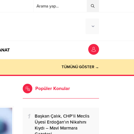
ANAT
ocaeli Haber
TÜMÜNÜ GÖSTER →
Popüler Konular
1
Başkan Çalık, CHP’li Meclis
Üyesi Erdoğan’ın Nikahını
Kıydı – Mavi Marmara