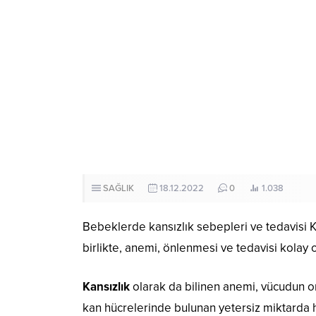
SAĞLIK
18.12.2022
0
1.038
Bebeklerde kansızlık sebepleri ve tedavisi K
birlikte, anemi, önlenmesi ve tedavisi kolay o
Kansızlık
olarak da bilinen anemi, vücudun or
kan hücrelerinde bulunan yetersiz miktarda 