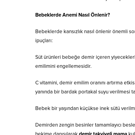
Bebeklerde Anemi Nasıl Önlenir?
Bebeklerde kansızlık nasıl önlenir önemli so
ipuçları:
Süt ürünleri bebeğe demir içeren yiyecekler
emilimini engellemesidir.
C vitamini, demir emilim oranını artırma etki
yanında bir bardak portakal suyu verilmesi tav
Bebek bir yaşından küçükse inek sütü verilm
Demirden zengin besinler tamamlayıcı besl
hekime danışılarak
demir takviyeli mama
kul