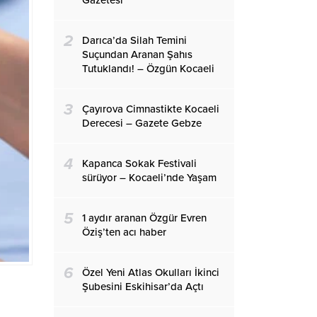
Gazetesi
2
Darıca’da Silah Temini
Suçundan Aranan Şahıs
Tutuklandı! – Özgün Kocaeli
3
Çayırova Cimnastikte Kocaeli
Derecesi – Gazete Gebze
4
Kapanca Sokak Festivali
sürüyor – Kocaeli’nde Yaşam
5
1 aydır aranan Özgür Evren
Öziş’ten acı haber
6
Özel Yeni Atlas Okulları İkinci
Şubesini Eskihisar’da Açtı