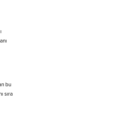
ı
anı
an bu
ı sıra