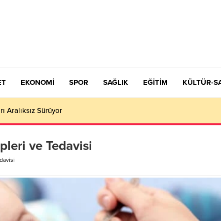
ET
EKONOMİ
SPOR
SAĞLIK
EĞİTİM
KÜLTÜR-S
çiş Tercih ve Yerleştirme Kılavuzu yayımlandı – Nefes Gazetesi – K
leri ve Tedavisi
davisi