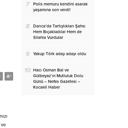
7
Polis memuru kendini asarak
yaşamına son verdi!
8
Darıca’da Tartıştıkları Şahsı
Hem Bıçakladılar Hem de
Silahla Vurdular
9
Yakup Törk aday adayı oldu
10
Hacı Osman Bal ve
Gülbeyaz’ın Mutluluk Dolu
A
-
+
Günü – Nefes Gazetesi –
Kocaeli Haber
mızı
 ve