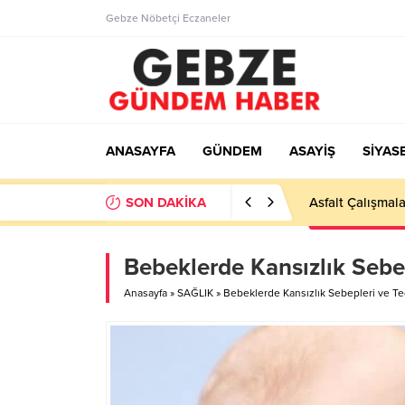
Gebze Nöbetçi Eczaneler
ANASAYFA
GÜNDEM
ASAYİŞ
SİYAS
SON DAKİKA
Ortaöğretime Ge
Bebeklerde Kansızlık Sebep
Anasayfa
»
SAĞLIK
»
Bebeklerde Kansızlık Sebepleri ve Te